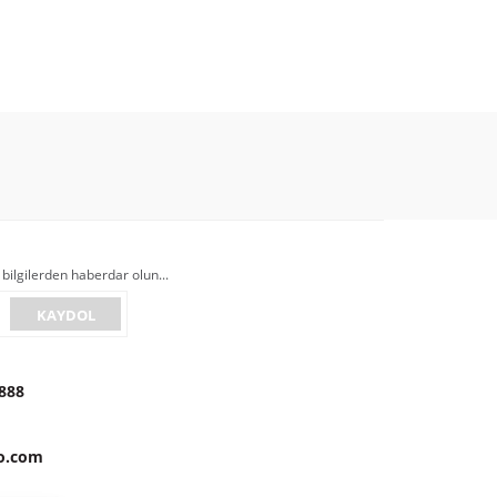
 bilgilerden haberdar olun...
KAYDOL
888
to.com