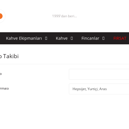
1999'dan beri...
Kahve Ekipmanları
Kahve
Fincanlar
FIRSAT
o Takibi
o
irması