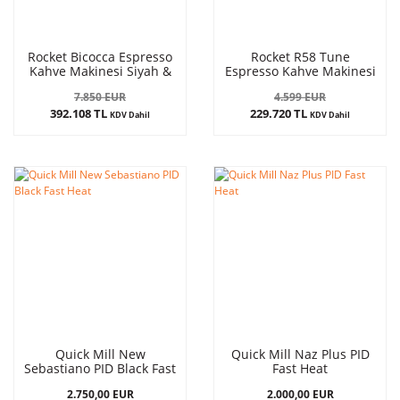
Rocket Bicocca Espresso
Rocket R58 Tune
Kahve Makinesi Siyah &
Espresso Kahve Makinesi
Mahlkönig E65S GbW
& Eureka Atom W 65
7.850 EUR
4.599 EUR
Espresso Öğütücüsü
Beyaz Seti
392.108 TL
229.720 TL
Siyah
KDV Dahil
KDV Dahil
Quick Mill New
Quick Mill Naz Plus PID
Sebastiano PID Black Fast
Fast Heat
Heat
2.750,00 EUR
2.000,00 EUR