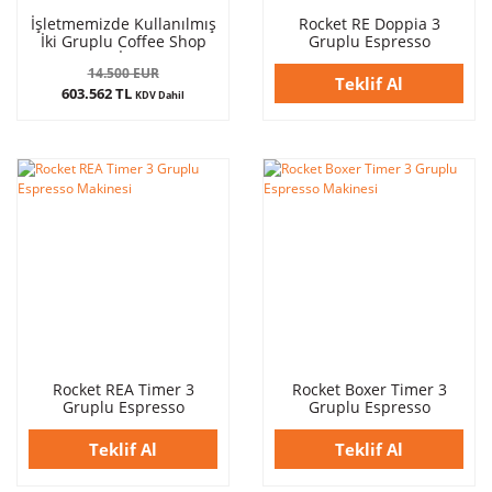
İşletmemizde Kullanılmış
Rocket RE Doppia 3
İki Gruplu Coffee Shop
Gruplu Espresso
FIRSAT SETİ - Rocket R9
Makinesi
14.500 EUR
Espresso Makinesi &
Teklif Al
603.562 TL
Eureka Prometheus
KDV Dahil
Kahve Öğütücüsü
Rocket REA Timer 3
Rocket Boxer Timer 3
Gruplu Espresso
Gruplu Espresso
Makinesi
Makinesi
Teklif Al
Teklif Al