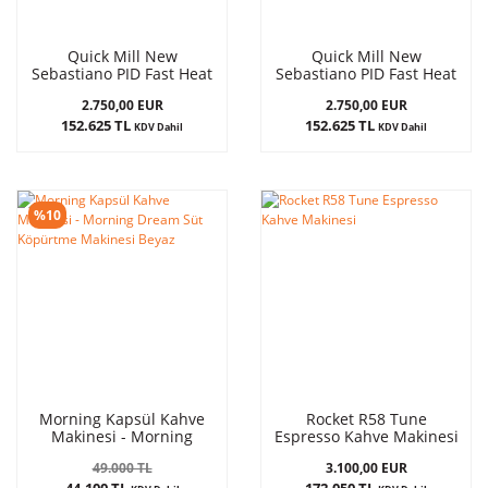
Quick Mill New
Quick Mill New
Sebastiano PID Fast Heat
Sebastiano PID Fast Heat
Inox
White
2.750,00 EUR
2.750,00 EUR
152.625 TL
152.625 TL
KDV Dahil
KDV Dahil
%10
Morning Kapsül Kahve
Rocket R58 Tune
Makinesi - Morning
Espresso Kahve Makinesi
Dream Süt Köpürtme
49.000 TL
3.100,00 EUR
Makinesi Beyaz
44.100 TL
172.050 TL