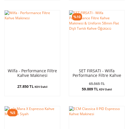
%10
Wilfa - Performance Filtre
SET FIRSATI - Wilfa
Kahve Makinesi
Performance Filtre Kahve
Makinesi & Uniform
65.565 TL
58mm Flat Dişli Tartılı
27.850 TL
KDV Dahil
59.009 TL
Kahve Öğütücü
KDV Dahil
%5