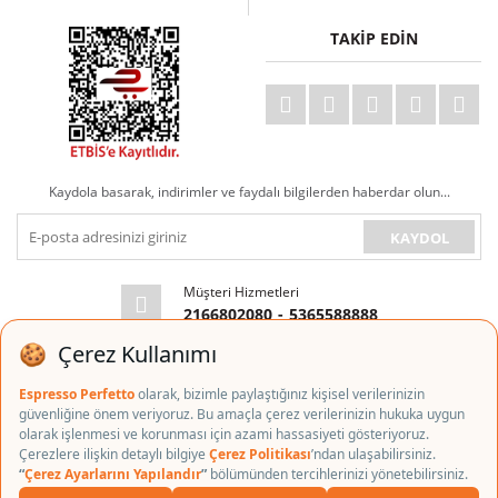
TAKİP EDİN
Kaydola basarak, indirimler ve faydalı bilgilerden haberdar olun...
KAYDOL
Müşteri Hizmetleri
2166802080
-
5365588888
E-posta Adresi
info@espressoperfetto.com