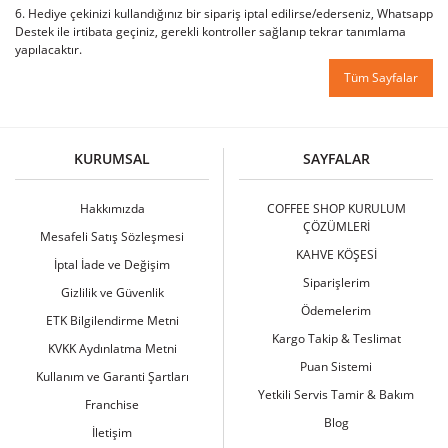
6. Hediye çekinizi kullandığınız bir sipariş iptal edilirse/ederseniz, Whatsapp
Destek ile irtibata geçiniz, gerekli kontroller sağlanıp tekrar tanımlama
yapılacaktır.
Tüm Sayfalar
KURUMSAL
SAYFALAR
Hakkımızda
COFFEE SHOP KURULUM
ÇÖZÜMLERİ
Mesafeli Satış Sözleşmesi
KAHVE KÖŞESİ
İptal İade ve Değişim
Siparişlerim
Gizlilik ve Güvenlik
Ödemelerim
ETK Bilgilendirme Metni
Kargo Takip & Teslimat
KVKK Aydınlatma Metni
Puan Sistemi
Kullanım ve Garanti Şartları
Yetkili Servis Tamir & Bakım
Franchise
Blog
İletişim