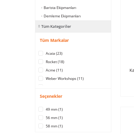
Barista Ekipmanları
Demleme Ekipmanları
Tüm Kategoriler
Tüm Markalar
Acaia (23)
Rocket (18)
Ka
Acme (11)
Weber Workshops (11)
ECM (10)
Rhino Coffee Gear (10)
Seçenekler
Hario (9)
49 mm (1)
Profitec (7)
56 mm (1)
Espresso Perfetto (6)
58 mm (1)
Brewista (4)