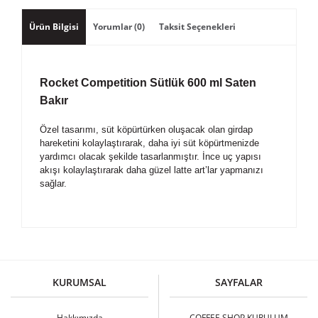
Ürün Bilgisi
Yorumlar (0)
Taksit Seçenekleri
Rocket Competition Sütlük 600 ml Saten
Bakır
Özel tasarımı, süt köpürtürken oluşacak olan girdap
hareketini kolaylaştırarak, daha iyi süt köpürtmenizde
yardımcı olacak şekilde tasarlanmıştır. İnce uç yapısı
akışı kolaylaştırarak daha güzel latte art’lar yapmanızı
sağlar.
Bu ürüne ilk yorumu siz yapın!
KURUMSAL
SAYFALAR
Yorum Yaz
Hakkımızda
COFFEE SHOP KURULUM