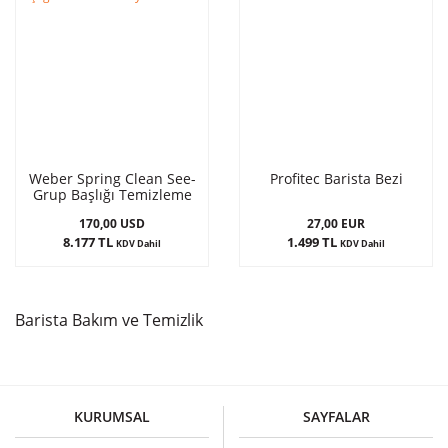
Weber Spring Clean See-
Profitec Barista Bezi
Grup Başlığı Temizleme
Yayı
170,00 USD
27,00 EUR
8.177 TL
1.499 TL
KDV Dahil
KDV Dahil
Barista Bakım ve Temizlik
Barista ekipmanları için en ufak malzemenin bile büyük bir işlevi ve görevi
vardır. Barista ekipmanlarının tamamı, lezzetli, taze ve steril bir kahve
yapmak bütün olarak çalışmaktadır. Bu malzemelerin başında da elbette
barista temizlik malzemeleri gelmektedir. Barista malzemeleri yalnızca
KURUMSAL
SAYFALAR
kahve makinesi ve kahveden ibaret değildir. Tezgahın en ideal ve yeterli
şekilde temizlenmesi, hijyenik bir çalışma ortamı en önemli unsurlardan