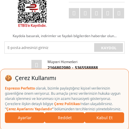
Kaydola basarak, indirimler ve faydalı bilgilerden haberdar olun...
KAYDOL
Müşteri Hizmetleri
2166802080
-
5365588888
E-posta Adresi
info@espressoperfetto.com
Copyright © 2018 espressoperfetto.com Tüm Kredi Kartı Bilgileriniz 256bit
SSL Sertifikası ile korunmaktadır.