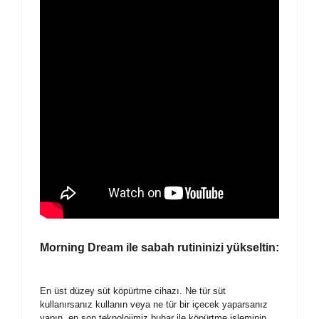
Morning Dream ile sabah rutininizi yükseltin:
En üst düzey süt köpürtme cihazı. Ne tür süt
kullanırsanız kullanın veya ne tür bir içecek yaparsanız
yapın, en son teknolojimiz buhar ile köpürtme işleminin