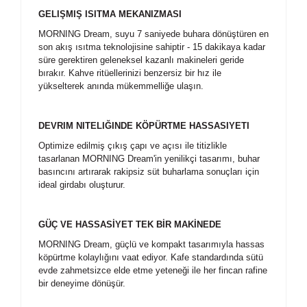
GELIŞMIŞ ISITMA MEKANIZMASI
MORNING Dream, suyu 7 saniyede buhara dönüştüren en
son akış ısıtma teknolojisine sahiptir - 15 dakikaya kadar
süre gerektiren geleneksel kazanlı makineleri geride
bırakır. Kahve ritüellerinizi benzersiz bir hız ile
yükselterek anında mükemmelliğe ulaşın.
DEVRIM NITELIĞINDE KÖPÜRTME HASSASIYETI
Optimize edilmiş çıkış çapı ve açısı ile titizlikle
tasarlanan MORNING Dream'in yenilikçi tasarımı, buhar
basıncını artırarak rakipsiz süt buharlama sonuçları için
ideal girdabı oluşturur.
GÜÇ VE HASSASİYET TEK BİR MAKİNEDE
MORNING Dream, güçlü ve kompakt tasarımıyla hassas
köpürtme kolaylığını vaat ediyor. Kafe standardında sütü
evde zahmetsizce elde etme yeteneği ile her fincan rafine
bir deneyime dönüşür.