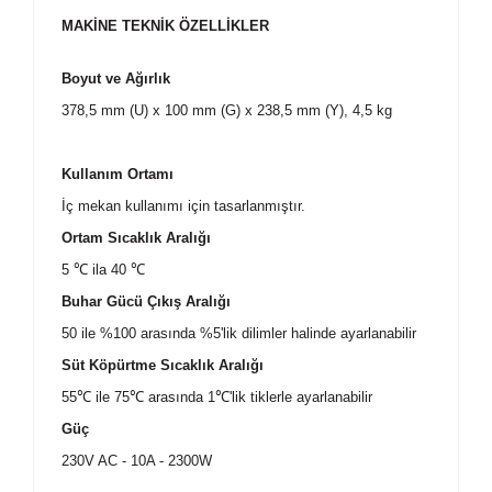
MAKİNE TEKNİK ÖZELLİKLER
Boyut ve Ağırlık
378,5 mm (U) x 100 mm (G) x 238,5 mm (Y), 4,5 kg
Kullanım Ortamı
İç mekan kullanımı için tasarlanmıştır.
Ortam Sıcaklık Aralığı
5 ℃
ila 40
℃
Buhar Gücü Çıkış Aralığı
50 ile %100 arasında %5'lik dilimler halinde ayarlanabilir
Süt Köpürtme Sıcaklık Aralığı
55℃
ile 75℃
aras
ı
nda 1℃'lik tiklerle ayarlanabilir
Güç
230V AC - 10A - 2300W