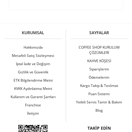
Bu ürüne ilk yorumu siz yapın!
KURUMSAL
SAYFALAR
Yorum Yaz
Hakkımızda
COFFEE SHOP KURULUM
ÇÖZÜMLERİ
Mesafeli Satış Sözleşmesi
KAHVE KÖŞESİ
İptal İade ve Değişim
Siparişlerim
Gizlilik ve Güvenlik
Ödemelerim
ETK Bilgilendirme Metni
Kargo Takip & Teslimat
KVKK Aydınlatma Metni
Puan Sistemi
Kullanım ve Garanti Şartları
Yetkili Servis Tamir & Bakım
Franchise
Blog
İletişim
TAKİP EDİN