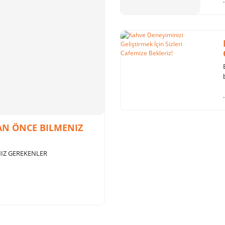
.
.
AN ÖNCE BILMENIZ
inesi
Eureka Mignon Casa Kahve Öğütücüsü
Kahveni
IZ GEREKENLER