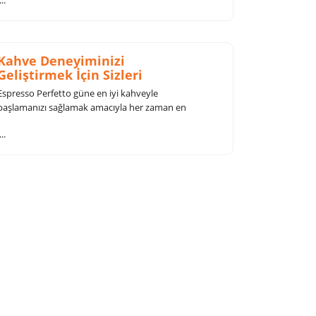
...
Kahve Deneyiminizi
Geliştirmek İçin Sizleri
Cafemize Bekleriz!
Espresso Perfetto güne en iyi kahveyle
başlamanızı sağlamak amacıyla her zaman en
lezzetli kahveleri sizlere sunmaktan mutluluk
...
duyar.
zi nasıl bir fincanda içmek isterdiniz?