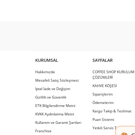
Istanbul Coffee Summit 2021 - Espresso Pe
KURUMSAL
SAYFALAR
Hakkımızda
COFFEE SHOP KURULUM
ÇÖZÜMLERİ
Mesafeli Satış Sözleşmesi
KAHVE KÖŞESİ
İptal İade ve Değişim
Siparişlerim
Gizlilik ve Güvenlik
Ödemelerim
ETK Bilgilendirme Metni
Kargo Takip & Teslimat
KVKK Aydınlatma Metni
Puan Sistemi
Kullanım ve Garanti Şartları
Yetkili Servis Tamir & Ba
Franchise