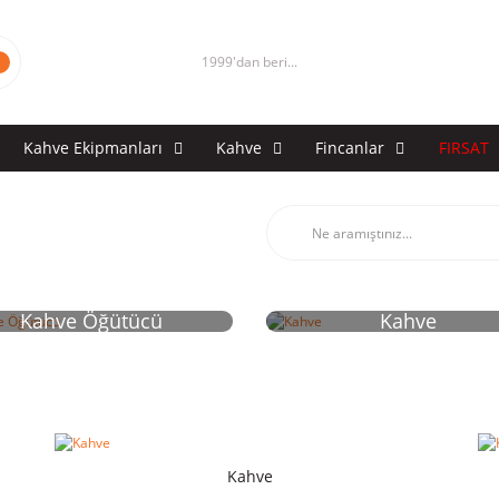
1999'dan beri...
Kahve Ekipmanları
Kahve
Fincanlar
FIRSAT
Kahve Öğütücü
Kahve
Kahve