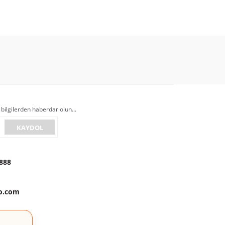
esi
CEADO Kahve Öğütücüleri
 bilgilerden haberdar olun...
KAYDOL
888
to.com