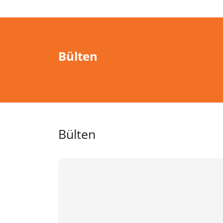
Bülten
Bülten
Quick Mill Orione & Quick Mill Carola Espr