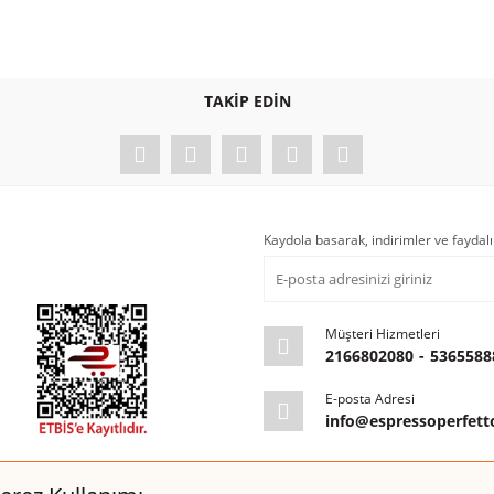
TAKİP EDİN
rfetto Türkiye
Rocket Doppio Kafe için Espresso Makin
Kaydola basarak, indirimler ve faydalı
Müşteri Hizmetleri
2166802080
-
5365588
E-posta Adresi
info@espressoperfet
kım