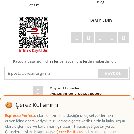
Blog
İletişim
TAKİP EDİN
Kaydola basarak, indirimler ve faydalı bilgilerden haberdar olun...
KAYDOL
Müşteri Hizmetleri
2166802080
-
5365588888
E-posta Adresi
info@espressoperfetto.com