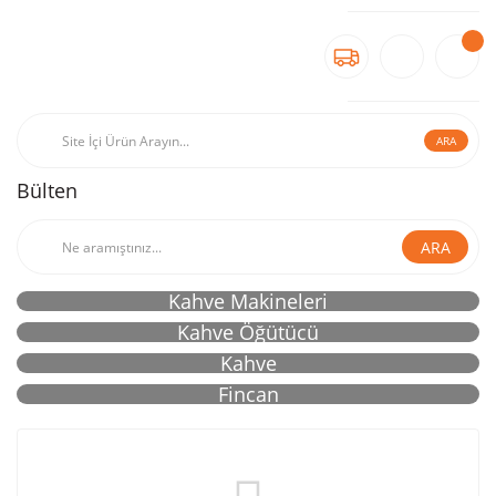
ARA
Bülten
ARA
Kahve Makineleri
Kahve Öğütücü
Kahve
Fincan