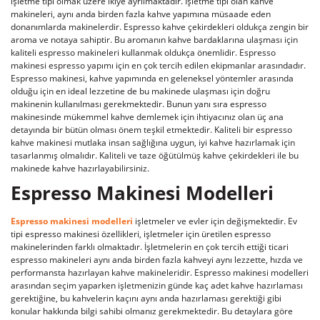
işletme tipi olmak üzere ikiye ayrılmaktadır. İşletme tipi olan kahve
makineleri, aynı anda birden fazla kahve yapımına müsaade eden
donanımlarda makinelerdir. Espresso kahve çekirdekleri oldukça zengin bir
aroma ve notaya sahiptir. Bu aromanın kahve bardaklarına ulaşması için
kaliteli espresso makineleri kullanmak oldukça önemlidir. Espresso
makinesi espresso yapımı için en çok tercih edilen ekipmanlar arasındadır.
Espresso makinesi, kahve yapımında en geleneksel yöntemler arasında
olduğu için en ideal lezzetine de bu makinede ulaşması için doğru
makinenin kullanılması gerekmektedir. Bunun yanı sıra espresso
makinesinde mükemmel kahve demlemek için ihtiyacınız olan üç ana
detayında bir bütün olması önem teşkil etmektedir. Kaliteli bir espresso
kahve makinesi mutlaka insan sağlığına uygun, iyi kahve hazırlamak için
tasarlanmış olmalıdır. Kaliteli ve taze öğütülmüş kahve çekirdekleri ile bu
makinede kahve hazırlayabilirsiniz.
Espresso Makinesi Modelleri
Espresso makinesi modelleri
işletmeler ve evler için değişmektedir. Ev
tipi espresso makinesi özellikleri, işletmeler için üretilen espresso
makinelerinden farklı olmaktadır. İşletmelerin en çok tercih ettiği ticari
espresso makineleri aynı anda birden fazla kahveyi aynı lezzette, hızda ve
performansta hazırlayan kahve makineleridir. Espresso makinesi modelleri
arasından seçim yaparken işletmenizin günde kaç adet kahve hazırlaması
gerektiğine, bu kahvelerin kaçını aynı anda hazırlaması gerektiği gibi
konular hakkında bilgi sahibi olmanız gerekmektedir. Bu detaylara göre