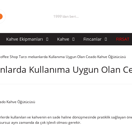
1999'dan beri...
Kahve Ekipmanları
Kahve
Fincanlar
FIRSAT
offee Shop Tarzı mekanlarda Kullanıma Uygun Olan Ceado Kahve Öğütücüsü
anlarda Kullanıma Uygun Olan 
erlerde kullanılan ve kahvenin en sade haline dönüşmesinde pratiklik sağlayan öne
rsuz aynı zamanda da çok işlevli olması gerekir.