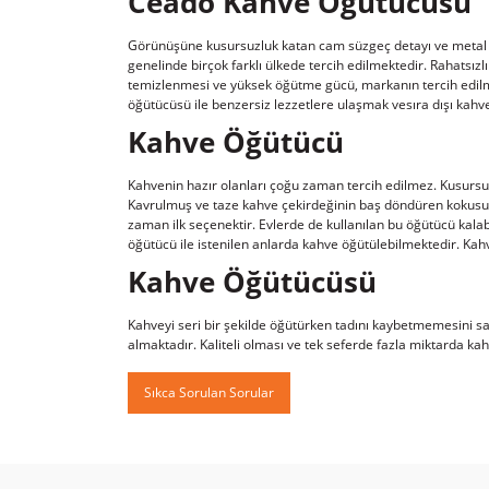
Ceado Kahve Öğütücüsü
Görünüşüne kusursuzluk katan cam süzgeç detayı ve metal
genelinde birçok farklı ülkede tercih edilmektedir. Rahatsı
temizlenmesi ve yüksek öğütme gücü, markanın tercih edilme
öğütücüsü ile benzersiz lezzetlere ulaşmak vesıra dışı kahv
Kahve Öğütücü
Kahvenin hazır olanları çoğu zaman tercih edilmez. Kusursuz
Kavrulmuş ve taze kahve çekirdeğinin baş döndüren kokus
zaman ilk seçenektir. Evlerde de kullanılan bu öğütücü kala
öğütücü ile istenilen anlarda kahve öğütülebilmektedir. Kahve
Kahve Öğütücüsü
Kahveyi seri bir şekilde öğütürken tadını kaybetmemesini 
almaktadır. Kaliteli olması ve tek seferde fazla miktarda k
Sıkca Sorulan Sorular