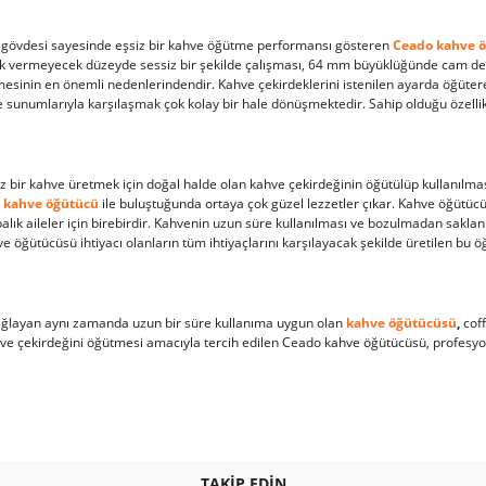
 gövdesi sayesinde eşsiz bir kahve öğütme performansı gösteren
Ceado kahve 
zlık vermeyecek düzeyde sessiz bir şekilde çalışması, 64 mm büyüklüğünde cam değ
sinin en önemli nedenlerindendir. Kahve çekirdeklerini istenilen ayarda öğütere
e sunumlarıyla karşılaşmak çok kolay bir hale dönüşmektedir. Sahip olduğu özelli
 bir kahve üretmek için doğal halde olan kahve çekirdeğinin öğütülüp kullanılması,
u
kahve öğütücü
ile buluştuğunda ortaya çok güzel lezzetler çıkar. Kahve öğütücü
balık aileler için birebirdir. Kahvenin uzun süre kullanılması ve bozulmadan sakl
 öğütücüsü ihtiyacı olanların tüm ihtiyaçlarını karşılayacak şekilde üretilen bu öğü
sağlayan aynı zamanda uzun bir süre kullanıma uygun olan
kahve öğütücüsü
,
coff
ahve çekirdeğini öğütmesi amacıyla tercih edilen Ceado kahve öğütücüsü, profesyo
TAKİP EDİN