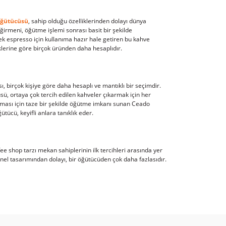
öğütücüsü
, sahip olduğu özelliklerinden dolayı dünya
irmeni, öğütme işlemi sonrası basit bir şekilde
k espresso için kullanıma hazır hale getiren bu kahve
klerine göre birçok üründen daha hesaplıdır.
 birçok kişiye göre daha hesaplı ve mantıklı bir seçimdir.
sü, ortaya çok tercih edilen kahveler çıkarmak için her
anması için taze bir şekilde öğütme imkanı sunan Ceado
tücü, keyifli anlara tanıklık eder.
ee shop tarzı mekan sahiplerinin ilk tercihleri arasında yer
nel tasarımından dolayı, bir öğütücüden çok daha fazlasıdır.