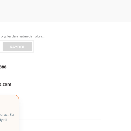
 bilgilerden haberdar olun...
KAYDOL
888
to.com