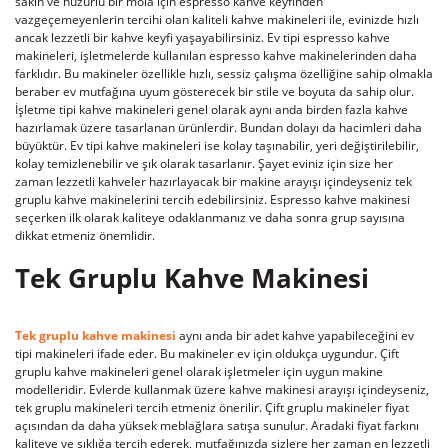
sakin ve huzurlu bir mola için espresso kahve keyfinden
vazgeçemeyenlerin tercihi olan kaliteli kahve makineleri ile, evinizde hızlı
ancak lezzetli bir kahve keyfi yaşayabilirsiniz. Ev tipi espresso kahve
makineleri, işletmelerde kullanılan espresso kahve makinelerinden daha
farklıdır. Bu makineler özellikle hızlı, sessiz çalışma özelliğine sahip olmakla
beraber ev mutfağına uyum gösterecek bir stile ve boyuta da sahip olur.
İşletme tipi kahve makineleri genel olarak aynı anda birden fazla kahve
hazırlamak üzere tasarlanan ürünlerdir. Bundan dolayı da hacimleri daha
büyüktür. Ev tipi kahve makineleri ise kolay taşınabilir, yeri değiştirilebilir,
kolay temizlenebilir ve şık olarak tasarlanır. Şayet eviniz için size her
zaman lezzetli kahveler hazırlayacak bir makine arayışı içindeyseniz tek
gruplu kahve makinelerini tercih edebilirsiniz. Espresso kahve makinesi
seçerken ilk olarak kaliteye odaklanmanız ve daha sonra grup sayısına
dikkat etmeniz önemlidir.
Tek Gruplu Kahve Makinesi
Tek gruplu kahve makinesi
aynı anda bir adet kahve yapabileceğini ev
tipi makineleri ifade eder. Bu makineler ev için oldukça uygundur. Çift
gruplu kahve makineleri genel olarak işletmeler için uygun makine
modelleridir. Evlerde kullanmak üzere kahve makinesi arayışı içindeyseniz,
tek gruplu makineleri tercih etmeniz önerilir. Çift gruplu makineler fiyat
açısından da daha yüksek meblağlara satışa sunulur. Aradaki fiyat farkını
kaliteye ve şıklığa tercih ederek, mutfağınızda sizlere her zaman en lezzetli