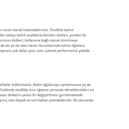
üreli olarak kullanabilirsiniz. Özellikle kahve
olayı belirli aralıklarla körelen diskleri, yenileri ile
sünün diskleri, kullanıma bağlı olarak körelmeye
senede bir ya da olası hasar durumlarında kahve öğütücü
ekipmanı çok daha uzun süre, yüksek performanslı şekilde
 markalar kullanmanız, diskin öğütücüye uymamasına ya da
Disklerde özellikle ince öğütme yönünde dönebilecekleri en
n disklerin yenisi ile değiştirilmesi gerekmektedir.
şmış olan büyük ve sert kahve çekirdekleridir. Bu durumda