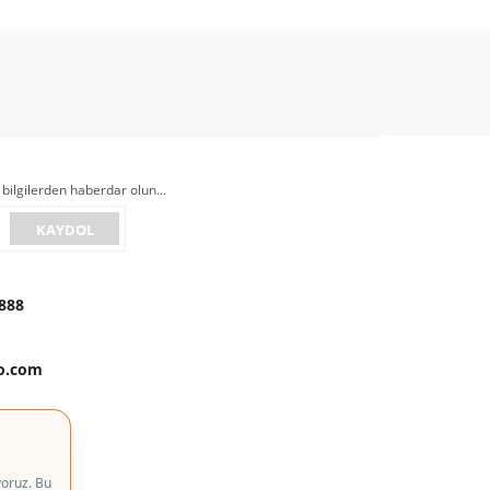
 bilgilerden haberdar olun...
KAYDOL
888
to.com