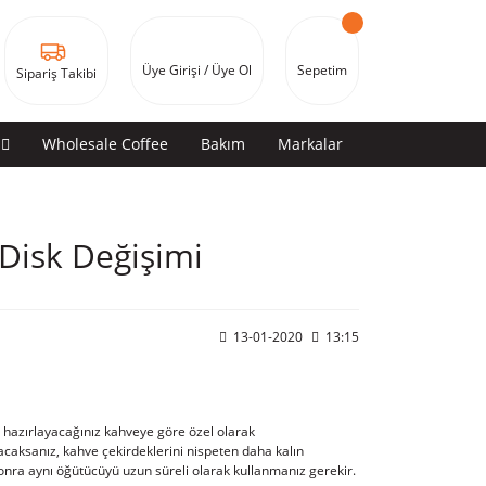
Üye Girişi / Üye Ol
Sepetim
Sipariş Takibi
Wholesale Coffee
Bakım
Markalar
Disk Değişimi
13-01-2020
13:15
, hazırlayacağınız kahveye göre özel olarak
acaksanız, kahve çekirdeklerini nispeten daha kalın
nra aynı öğütücüyü uzun süreli olarak kullanmanız gerekir.