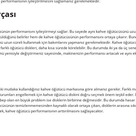
performansının iyileştirilmesini sağlamanız gerekmektedir.
çası
ünün performansını iyileştirmeyi sağlar. Bu sayede aynı kahve öğütücüsünü uzun s
üldüğünü belirler hem de kahve öğütücüsünün performansını ortaya çıkarır. Bundan d
ü uzun süreli kullanmak için bakımlarını yapmanız gerekmektedir. Kahve öğütücü
yle farklı öğütücü diskleri, daha kısa sürede körelebilir. Bu durumda iki ya da üç 
sünü yenisiyle değiştirmeniz sayesinde, makinenizin performansı artacak ve aynı 
iski mutlaka kullandığınız kahve öğütücü markasına göre almanız gerekir. Farklı
durumları engellemek için kahve öğütücü diskini doğru seçmek önem teşkil eder. 
p olan en büyük problem ise disklerin birbirine değmesidir. Bu durumda hasar ala
cüsünün temizlenmemesinden kaynaklı olarak ortaya çıkan, disklerin arasına sıkı
irmek, kahve öğütücü performansının arttırılmasını sağlayacaktır.