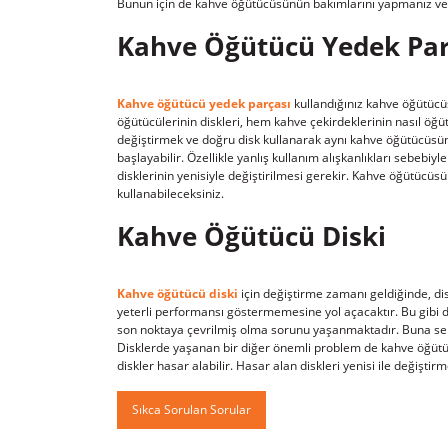
Bunun için de kahve öğütücüsünün bakımlarını yapmanız ve 
Kahve Öğütücü Yedek Par
Kahve öğütücü yedek parçası
kullandığınız kahve öğütücüs
öğütücülerinin diskleri, hem kahve çekirdeklerinin nasıl öğüt
değiştirmek ve doğru disk kullanarak aynı kahve öğütücüsün
başlayabilir. Özellikle yanlış kullanım alışkanlıkları sebebi
disklerinin yenisiyle değiştirilmesi gerekir. Kahve öğütücü
kullanabileceksiniz.
Kahve Öğütücü Diski
Kahve öğütücü diski
için değiştirme zamanı geldiğinde, d
yeterli performansı göstermemesine yol açacaktır. Bu gibi 
son noktaya çevrilmiş olma sorunu yaşanmaktadır. Buna sebe
Disklerde yaşanan bir diğer önemli problem de kahve öğütü
diskler hasar alabilir. Hasar alan diskleri yenisi ile değişt
Sıkca Sorulan Sorular