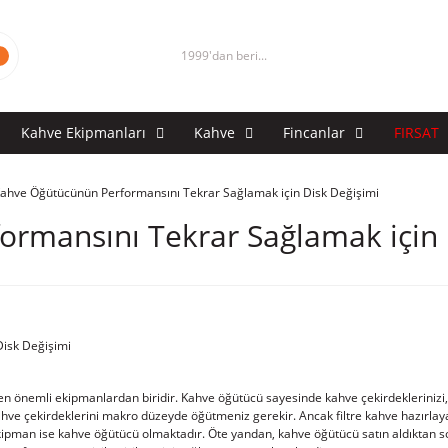
1999'dan beri...
Kahve Ekipmanları
Kahve
Fincanlar
FIRSAT
ahve Öğütücünün Performansını Tekrar Sağlamak için Disk Değişimi
rmansını Tekrar Sağlamak için 
n en önemli ekipmanlardan biridir. Kahve öğütücü sayesinde kahve çekirdeklerinizi
kahve çekirdeklerini makro düzeyde öğütmeniz gerekir. Ancak filtre kahve hazırlay
ipman ise kahve öğütücü olmaktadır. Öte yandan, kahve öğütücü satın aldıktan so