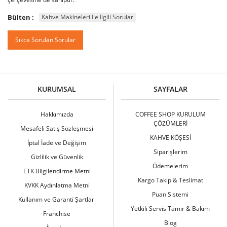
Bülten :
Kahve Makineleri İle İlgili Sorular
Sıkca Sorulan Sorular
KURUMSAL
SAYFALAR
Hakkımızda
COFFEE SHOP KURULUM
ÇÖZÜMLERİ
Mesafeli Satış Sözleşmesi
KAHVE KÖŞESİ
İptal İade ve Değişim
Siparişlerim
Gizlilik ve Güvenlik
Ödemelerim
ETK Bilgilendirme Metni
Kargo Takip & Teslimat
KVKK Aydınlatma Metni
Puan Sistemi
Kullanım ve Garanti Şartları
Yetkili Servis Tamir & Bakım
Franchise
Blog