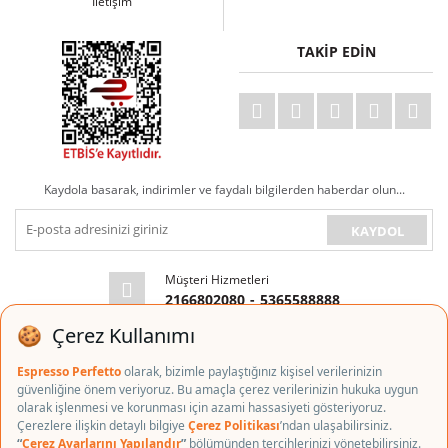
İletişim
TAKİP EDİN
Kaydola basarak, indirimler ve faydalı bilgilerden haberdar olun...
KAYDOL
Müşteri Hizmetleri
2166802080
-
5365588888
E-posta Adresi
info@espressoperfetto.com