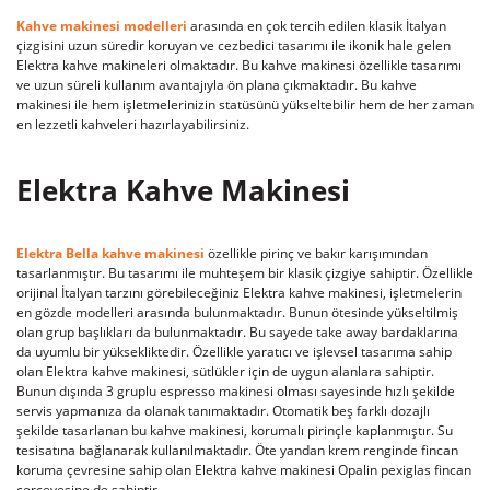
Kahve makinesi modelleri
arasında en çok tercih edilen klasik İtalyan
çizgisini uzun süredir koruyan ve cezbedici tasarımı ile ikonik hale gelen
Elektra kahve makineleri olmaktadır. Bu kahve makinesi özellikle tasarımı
ve uzun süreli kullanım avantajıyla ön plana çıkmaktadır. Bu kahve
makinesi ile hem işletmelerinizin statüsünü yükseltebilir hem de her zaman
en lezzetli kahveleri hazırlayabilirsiniz.
Elektra Kahve Makinesi
Elektra Bella kahve makinesi
özellikle pirinç ve bakır karışımından
tasarlanmıştır. Bu tasarımı ile muhteşem bir klasik çizgiye sahiptir. Özellikle
orijinal İtalyan tarzını görebileceğiniz Elektra kahve makinesi, işletmelerin
en gözde modelleri arasında bulunmaktadır. Bunun ötesinde yükseltilmiş
olan grup başlıkları da bulunmaktadır. Bu sayede take away bardaklarına
da uyumlu bir yüksekliktedir. Özellikle yaratıcı ve işlevsel tasarıma sahip
olan Elektra kahve makinesi, sütlükler için de uygun alanlara sahiptir.
Bunun dışında 3 gruplu espresso makinesi olması sayesinde hızlı şekilde
servis yapmanıza da olanak tanımaktadır. Otomatik beş farklı dozajlı
şekilde tasarlanan bu kahve makinesi, korumalı pirinçle kaplanmıştır. Su
tesisatına bağlanarak kullanılmaktadır. Öte yandan krem renginde fincan
koruma çevresine sahip olan Elektra kahve makinesi Opalin pexiglas fincan
çerçevesine de sahiptir.