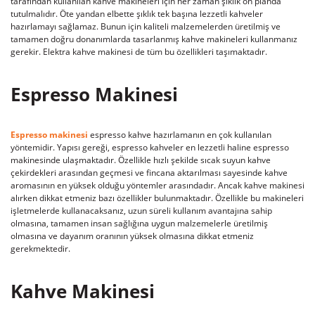
tarafından kullanılan kahve makineleri için her zaman şıklık ön planda
tutulmalıdır. Öte yandan elbette şıklık tek başına lezzetli kahveler
hazırlamayı sağlamaz. Bunun için kaliteli malzemelerden üretilmiş ve
tamamen doğru donanımlarda tasarlanmış kahve makineleri kullanmanız
gerekir. Elektra kahve makinesi de tüm bu özellikleri taşımaktadır.
Espresso Makinesi
Espresso makinesi
espresso kahve hazırlamanın en çok kullanılan
yöntemidir. Yapısı gereği, espresso kahveler en lezzetli haline espresso
makinesinde ulaşmaktadır. Özellikle hızlı şekilde sıcak suyun kahve
çekirdekleri arasından geçmesi ve fincana aktarılması sayesinde kahve
aromasının en yüksek olduğu yöntemler arasındadır. Ancak kahve makinesi
alırken dikkat etmeniz bazı özellikler bulunmaktadır. Özellikle bu makineleri
işletmelerde kullanacaksanız, uzun süreli kullanım avantajına sahip
olmasına, tamamen insan sağlığına uygun malzemelerle üretilmiş
olmasına ve dayanım oranının yüksek olmasına dikkat etmeniz
gerekmektedir.
Kahve Makinesi