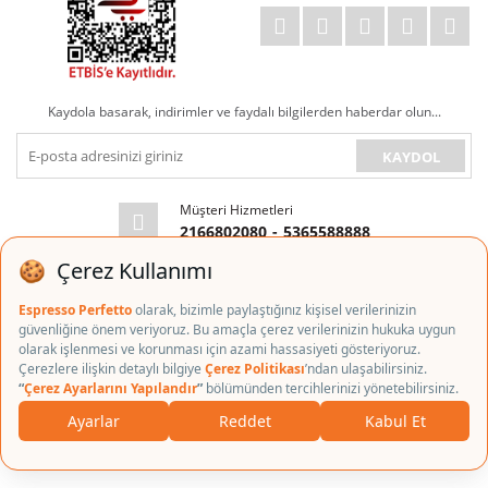
Kaydola basarak, indirimler ve faydalı bilgilerden haberdar olun...
KAYDOL
Müşteri Hizmetleri
2166802080
-
5365588888
E-posta Adresi
info@espressoperfetto.com
Copyright © 2018 espressoperfetto.com Tüm Kredi Kartı Bilgileriniz 256bit
SSL Sertifikası ile korunmaktadır.