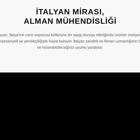
İTALYAN MIRASI,
ALMAN MÜHENDISLIĞI
an, İtalya'nın canlı espresso kültürüne bir saygı duruşu niteliğinde ürünler üretiy
ssasiyeti ve yenilikçiliğiyle hayat buluyor. İtalyan zarafeti ve Alman uzmanlığının
ve hissedebileceğiniz uyumu yaratıyor.