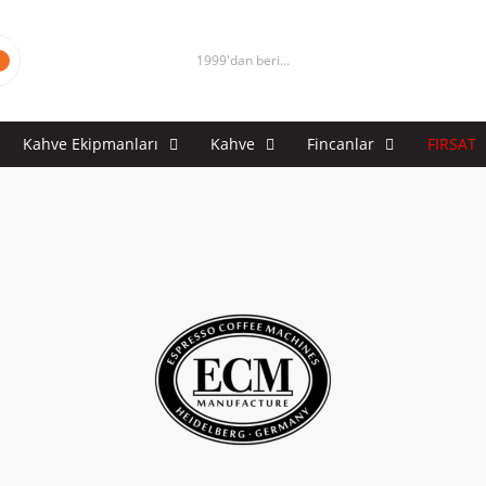
1999'dan beri...
Kahve Ekipmanları
Kahve
Fincanlar
FIRSAT