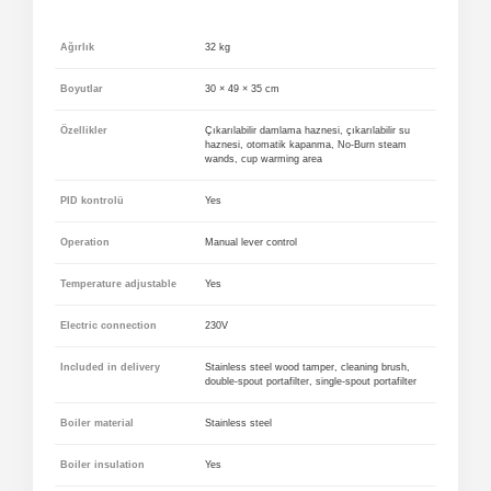
Ağırlık
32 kg
Boyutlar
30 × 49 × 35 cm
Özellikler
Çıkarılabilir damlama haznesi, çıkarılabilir su
haznesi, otomatik kapanma, No-Burn steam
wands, cup warming area
PID kontrolü
Yes
Operation
Manual lever control
Temperature adjustable
Yes
Electric connection
230V
Included in delivery
Stainless steel wood tamper, cleaning brush,
double-spout portafilter, single-spout portafilter
Boiler material
Stainless steel
Boiler insulation
Yes