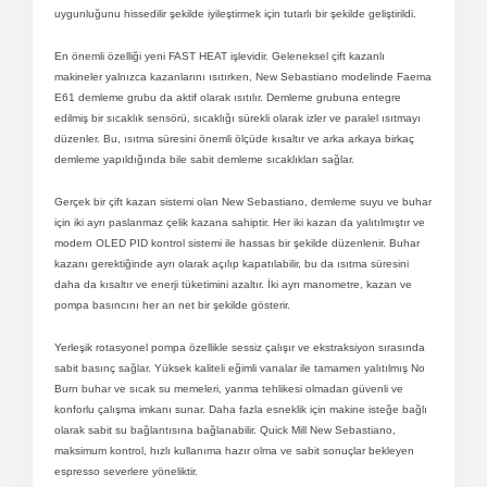
uygunluğunu hissedilir şekilde iyileştirmek için tutarlı bir şekilde geliştirildi.
En önemli özelliği yeni FAST HEAT işlevidir. Geleneksel çift kazanlı
makineler yalnızca kazanlarını ısıtırken, New Sebastiano modelinde Faema
E61 demleme grubu da aktif olarak ısıtılır. Demleme grubuna entegre
edilmiş bir sıcaklık sensörü, sıcaklığı sürekli olarak izler ve paralel ısıtmayı
düzenler. Bu, ısıtma süresini önemli ölçüde kısaltır ve arka arkaya birkaç
demleme yapıldığında bile sabit demleme sıcaklıkları sağlar.
Gerçek bir çift kazan sistemi olan New Sebastiano, demleme suyu ve buhar
için iki ayrı paslanmaz çelik kazana sahiptir. Her iki kazan da yalıtılmıştır ve
modern OLED PID kontrol sistemi ile hassas bir şekilde düzenlenir. Buhar
kazanı gerektiğinde ayrı olarak açılıp kapatılabilir, bu da ısıtma süresini
daha da kısaltır ve enerji tüketimini azaltır. İki ayrı manometre, kazan ve
pompa basıncını her an net bir şekilde gösterir.
Yerleşik rotasyonel pompa özellikle sessiz çalışır ve ekstraksiyon sırasında
sabit basınç sağlar. Yüksek kaliteli eğimli vanalar ile tamamen yalıtılmış No
Burn buhar ve sıcak su memeleri, yanma tehlikesi olmadan güvenli ve
konforlu çalışma imkanı sunar. Daha fazla esneklik için makine isteğe bağlı
olarak sabit su bağlantısına bağlanabilir. Quick Mill New Sebastiano,
maksimum kontrol, hızlı kullanıma hazır olma ve sabit sonuçlar bekleyen
espresso severlere yöneliktir.