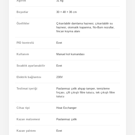
Ağırlık
31 kg
Boyutlar
30 × 48 × 36 cm
Özellikler
Çıkarılabilir damlama haznesi, çıkarılabilir su
haznesi, otomatik kapanma, No-Burn nozullar,
fincan koyma alanı
PID kontrolü
Evet
Kullanım
Manuel kol kumandası
Sıcaklık ayarlanabilir
Evet
Elektrik bağlantısı
230V
Teslimat içeriği
Paslanmaz çelik ahşap tamper, temizleme
fırçası, çift çıkışlı filtre tutucu, tek çıkışlı filtre
tutucu
Cihaz tipi
Heat Exchanger
Kazan malzemesi
Paslanmaz çelik
Kazan yalıtımı
Evet