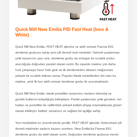
Quick Mill New Emilia PID Fast Heat (Inox &
White)
Quick Mill New Emilia, FAST HEAT işlevine ve aktif ısıtmalı Faema E61
demleme grubuna sahip yeni çift devreli özel modeldir. Yalıtımlı paslanmaz
çelik kazanının yanı sıra, demleme grubu da entegre bir sıcaklık probu
aracılığıyla doğrudan paralel olarak ısıtılır. Bu sayede makine çok daha
hızlı çalışmaya hazır hale gelir ve ilk demlemeden itibaren olağanüstü
yüksek bir sıcaklık istikrarı sunar. Popüler klasik modellerden biri olan bu
makine, artık ilk kez aktif ısıtmalı demleme grubu ile sunulmaktadır.
Quick Mill New Emilia, klasik portafilter tasarımını modern teknoloji ve
günlük kullanım kolaylığıyla birleştiriyor. Parlak paslanmaz çelik gövdesi, net
hatları ve portafilter ile valflerdeki yüksek kaliteli ahşap tutamaklarıyla görsel
olarak etkileyici; kaliteli, zamansız ve sağlam bir işçiliğe sahip.
Yeni modeldeki en önemli teknik yenilik, FAST HEAT işlevidir. Geleneksel çift
devreli makineler sadece kazanı ısıtırken, New Emilia'da Faema E61
demleme grubu da aktif olarak ısıtılır. Doğrudan demleme grubuna monte