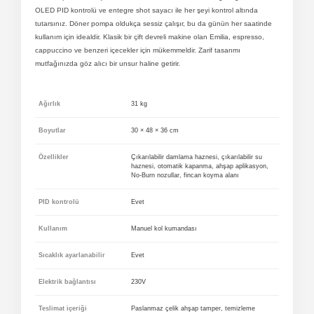
OLED PID kontrolü ve entegre shot sayacı ile her şeyi kontrol altında
tutarsınız. Döner pompa oldukça sessiz çalışır, bu da günün her saatinde
kullanım için idealdir. Klasik bir çift devreli makine olan Emilia, espresso,
cappuccino ve benzeri içecekler için mükemmeldir. Zarif tasarımı
mutfağınızda göz alıcı bir unsur haline getirir.
Ağırlık
31 kg
Boyutlar
30 × 48 × 36 cm
Özellikler
Çıkarılabilir damlama haznesi, çıkarılabilir su
haznesi, otomatik kapanma, ahşap aplikasyon,
No-Burn nozullar, fincan koyma alanı
PID kontrolü
Evet
Kullanım
Manuel kol kumandası
Sıcaklık ayarlanabilir
Evet
Elektrik bağlantısı
230V
Teslimat içeriği
Paslanmaz çelik ahşap tamper, temizleme