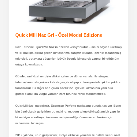
Quick Mill Naz Gri - Özel Model Edizione
Naz Edizione, QuickMill Naz’ın özel bir versiyonudur – sınırlı sayıda üretilmiş
ve ilk bakışta dikkat çeken bir tasarıma sahiptir. Burada, özenle tasarlanmış
teknoloji, detaylara gösterilen büyük özenle birleşerek çarpıcı bir görünüm
ortaya koymaktadır.
Gövde, zarif özel rengiyle dikkat çeker ve döner vanalar ile süzgeç
tutamaçlarındaki yüksek kaliteli gerçek ahşap aplikasyonlarla şık bir şekilde
tamamlanır. Bir diğer öne çıkan özellik ise, işlevsel olmasının yanı sıra
görsel olarak da vurgu yaratan zarif turuncu renkli manometredir.
QuickMill özel modelimiz, Espresso Perfetto markasını gururla taşıyor. Bizim
için özel olarak geliştirilen bu makine, modern teknolojiyi sağlam bir yapı ile
birleştiriyor – kaliteye, tasarıma ve işlevselliğe önem veren herkes için
mükemmel bir seçim.
2019 yılında, ürün geliştiriciler, atölye ekibi ve yönetim ile birlikte kendi özel