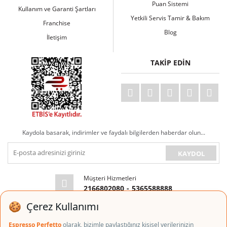
Puan Sistemi
Kullanım ve Garanti Şartları
Yetkili Servis Tamir & Bakım
Franchise
Blog
İletişim
TAKİP EDİN
Kaydola basarak, indirimler ve faydalı bilgilerden haberdar olun...
KAYDOL
Müşteri Hizmetleri
2166802080
-
5365588888
E-posta Adresi
info@espressoperfetto.com