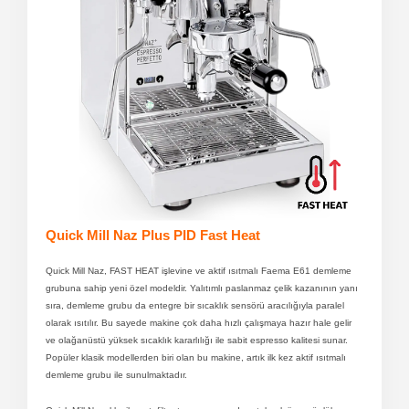
Quick Mill Naz Plus PID Fast Heat
Quick Mill Naz, FAST HEAT işlevine ve aktif ısıtmalı Faema E61 demleme
grubuna sahip yeni özel modeldir. Yalıtımlı paslanmaz çelik kazanının yanı
sıra, demleme grubu da entegre bir sıcaklık sensörü aracılığıyla paralel
olarak ısıtılır. Bu sayede makine çok daha hızlı çalışmaya hazır hale gelir
ve olağanüstü yüksek sıcaklık kararlılığı ile sabit espresso kalitesi sunar.
Popüler klasik modellerden biri olan bu makine, artık ilk kez aktif ısıtmalı
demleme grubu ile sunulmaktadır.