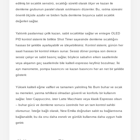
edilmiş bir sıcaklık sensörü, sıcaklığı sürekli olarak ölçer ve kazan ile
demleme grubunun paralel olarak ısıtılmasını düzenler. Bu, ısıtma süresini
önemli ölçüde azaltır ve birden fazla demleme boyunca sabit sıcaklık
değerleri sağlar.
Yalıtımlı paslanmaz çelik kazan, sabit sıcaklıklar sağlar ve entegre OLED
PID kontrol sistemi ile birlikte Shot Timer sayesinde demleme sıcaklığını
hassas bir şekilde ayarlayabilir ve izleyebilirsiniz. Kontrol sistemi, günün her
saati hassas bir kontrol imkanı sunar. Sessiz döner pompa son derece
sessiz çalışır ve sabit basınç sağlar, böylece sabahın erken saatlerinde
veya akşamın geç saatlerinde bile kaliteli espresso keyfiniz bozulmaz. İki
ayrı manometre, pompa basıncını ve kazan basıncını her an net bir şekilde
gösterir.
Yüksek kaliteli eğme valfleri ve tamamen yalıtılmış No Burn buhar ve sıcak
su memeleri, yanma tehlikesi olmadan güvenli ve konforlu bir kullanım
sağlar. İster Cappuccino, ister Latte Macchiato veya klasik Espresso olsun
– buhar gücü ve demleme sonucu üzerinde her an tam kontrol sahibi
olursunuz. İsteğe bağlı olarak, New Emilia doğrudan sabit su bağlantısına
bağlanabilir, bu da onu daha esnek ve günlük kullanıma daha uygun hale
getirir.