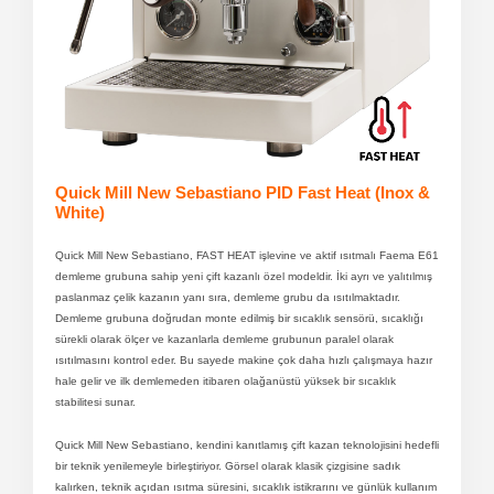
Quick Mill New Sebastiano PID Fast Heat (Inox &
White)
Quick Mill New Sebastiano, FAST HEAT işlevine ve aktif ısıtmalı Faema E61
demleme grubuna sahip yeni çift kazanlı özel modeldir. İki ayrı ve yalıtılmış
paslanmaz çelik kazanın yanı sıra, demleme grubu da ısıtılmaktadır.
Demleme grubuna doğrudan monte edilmiş bir sıcaklık sensörü, sıcaklığı
sürekli olarak ölçer ve kazanlarla demleme grubunun paralel olarak
ısıtılmasını kontrol eder. Bu sayede makine çok daha hızlı çalışmaya hazır
hale gelir ve ilk demlemeden itibaren olağanüstü yüksek bir sıcaklık
stabilitesi sunar.
Quick Mill New Sebastiano, kendini kanıtlamış çift kazan teknolojisini hedefli
bir teknik yenilemeyle birleştiriyor. Görsel olarak klasik çizgisine sadık
kalırken, teknik açıdan ısıtma süresini, sıcaklık istikrarını ve günlük kullanım