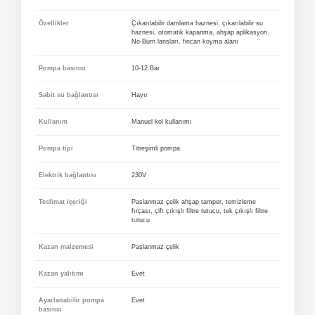
Özellikler
Çıkarılabilir damlama haznesi, çıkarılabilir su
haznesi, otomatik kapanma, ahşap aplikasyon,
No-Burn lansları, fincan koyma alanı
Pompa basıncı
10-12 Bar
Sabit su bağlantısı
Hayır
Kullanım
Manuel kol kullanımı
Pompa tipi
Titreşimli pompa
Elektrik bağlantısı
230V
Teslimat içeriği
Paslanmaz çelik ahşap tamper, temizleme
fırçası, çift çıkışlı filtre tutucu, tek çıkışlı filtre
tutucu
Kazan malzemesi
Paslanmaz çelik
Kazan yalıtımı
Evet
Ayarlanabilir pompa
Evet
basıncı