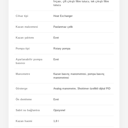
fırçası, çift çıkışlı filtre tutucu, tek çıkışlı filtre
tutucu
Cihaz tipi
Heat Exchanger
Kazan malzemesi
Paslanmaz çelik
Kazan yalıtımı
Evet
Pompa tipi
Rotary pompa
Ayarlanabilir pompa
Evet
basıncı
Manometre
Kazan basınç manometresi, pompa basınç
manometresi
Gösterge
Analog manometre, Shottimer özellikli dijital PID
Ön demleme
Evet
Sabit su bağlantısı
Opsiyonel
Kazan hacmi
1,8 l