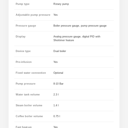
Pump type
Rotary pump
Adjustable pump pressure
Yes
Pressure gauge
Boiler pressure gauge, pump pressure gauge
Display
Analog pressure gauge, digital PID with
Shottimer feature
Device type
Dual boiler
Pre-infusion
Yes
Fixed water connection
Optional
Pump pressure
8-10 Bar
Water tank volume
2.3 l
Steam boiler volume
1.4 l
Coffee boiler volume
0.75 l
Fast heat-up
Yes