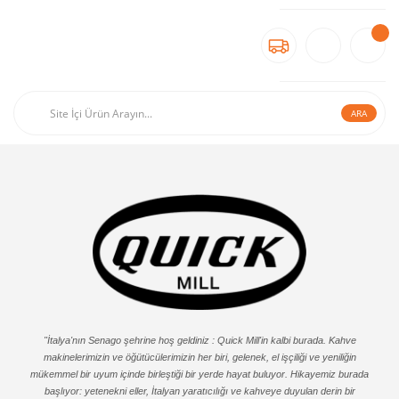
ARA
"İtalya'nın Senago şehrine hoş geldiniz : Quick Mill'in kalbi burada. Kahve
makinelerimizin ve öğütücülerimizin her biri, gelenek, el işçiliği ve yeniliğin
mükemmel bir uyum içinde birleştiği bir yerde hayat buluyor. Hikayemiz burada
başlıyor: yetenekni eller, İtalyan yaratıcılığı ve kahveye duyulan derin bir