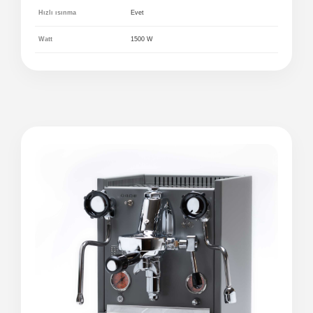
Hızlı ısınma
Evet
Watt
1500 W