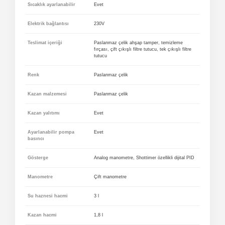
Sıcaklık ayarlanabilir
Evet
Elektrik bağlantısı
230V
Teslimat içeriği
Paslanmaz çelik ahşap tamper, temizleme
fırçası, çift çıkışlı filtre tutucu, tek çıkışlı filtre
tutucu
Renk
Paslanmaz çelik
Kazan malzemesi
Paslanmaz çelik
Kazan yalıtımı
Evet
Ayarlanabilir pompa
Evet
basıncı
Gösterge
Analog manometre, Shottimer özellikli dijital PID
Manometre
Çift manometre
Su haznesi hacmi
3 l
Kazan hacmi
1,8 l