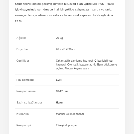
sahip teknik olarak gelişmiş bir filtre tutucusu olan Quick Mill, FAST HEAT
işlevi sayesinde son derece hızlı bir şekilde çalışmaya hazırdır ve taviz
vermeyenler için istikrarlı sıcaklık ve birinci sınıf espresso kalitesiyle ikna
eder.
Ağırlık
20 kg
Boyutlar
26 × 45 × 36 cm
Özellikler
Çıkarılabilir damlama haznesi, Çıkarılabilir su
haznesi, Otomatik kapanma, No-Burn püskürtme
uçları, Fincan koyma alanı
PID kontrolü
Evet
Pompa basıncı
10-12 Bar
Sabit su bağlantısı
Hayır
Kullanım
Manuel kol kumandası
Pompa tipi
Titreşimli pompa