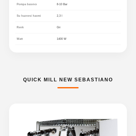
Pompa basıncı
8-10 Bar
Su haznesi hacmi
2,3 l
Renk
Gri
Watt
1400 W
QUICK MILL NEW SEBASTIANO