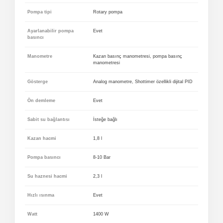
Pompa tipi
Rotary pompa
Ayarlanabilir pompa
Evet
basıncı
Manometre
Kazan basınç manometresi, pompa basınç
manometresi
Gösterge
Analog manometre, Shottimer özellikli dijital PID
Ön demleme
Evet
Sabit su bağlantısı
İsteğe bağlı
Kazan hacmi
1,8 l
Pompa basıncı
8-10 Bar
Su haznesi hacmi
2,3 l
Hızlı ısınma
Evet
Watt
1400 W