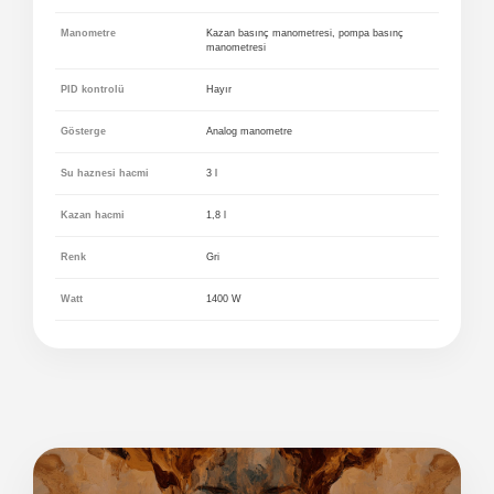
Manometre
Kazan basınç manometresi, pompa basınç
manometresi
PID kontrolü
Hayır
Gösterge
Analog manometre
Su haznesi hacmi
3 l
Kazan hacmi
1,8 l
Renk
Gri
Watt
1400 W