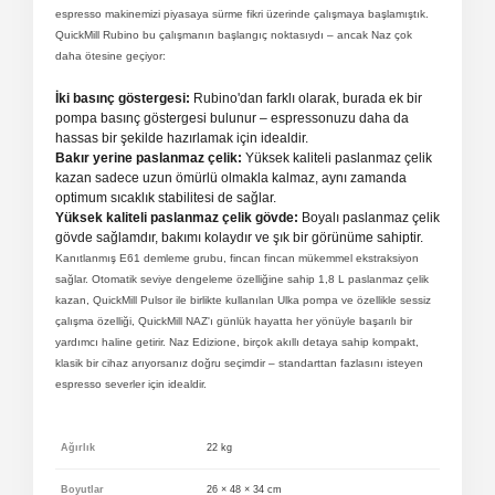
espresso makinemizi piyasaya sürme fikri üzerinde çalışmaya başlamıştık.
QuickMill Rubino bu çalışmanın başlangıç noktasıydı – ancak Naz çok
daha ötesine geçiyor:
İki basınç göstergesi:
Rubino'dan farklı olarak, burada ek bir
pompa basınç göstergesi bulunur – espressonuzu daha da
hassas bir şekilde hazırlamak için idealdir.
Bakır yerine paslanmaz çelik:
Yüksek kaliteli paslanmaz çelik
kazan sadece uzun ömürlü olmakla kalmaz, aynı zamanda
optimum sıcaklık stabilitesi de sağlar.
Yüksek kaliteli paslanmaz çelik gövde:
Boyalı paslanmaz çelik
gövde sağlamdır, bakımı kolaydır ve şık bir görünüme sahiptir.
Kanıtlanmış E61 demleme grubu, fincan fincan mükemmel ekstraksiyon
sağlar. Otomatik seviye dengeleme özelliğine sahip 1,8 L paslanmaz çelik
kazan, QuickMill Pulsor ile birlikte kullanılan Ulka pompa ve özellikle sessiz
çalışma özelliği, QuickMill NAZ'ı günlük hayatta her yönüyle başarılı bir
yardımcı haline getirir. Naz Edizione, birçok akıllı detaya sahip kompakt,
klasik bir cihaz arıyorsanız doğru seçimdir – standarttan fazlasını isteyen
espresso severler için idealdir.
Ağırlık
22 kg
Boyutlar
26 × 48 × 34 cm