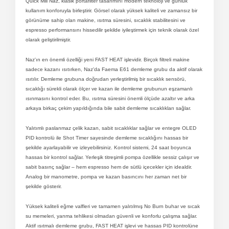
Quick Mill Naz, klasik portafilter tasarımını modern teknoloji ve günlük
kullanım konforuyla birleştirir. Görsel olarak yüksek kaliteli ve zamansız bir
görünüme sahip olan makine, ısıtma süresini, sıcaklık stabilitesini ve
espresso performansını hissedilir şekilde iyileştirmek için teknik olarak özel
olarak geliştirilmiştir.
Naz'ın en önemli özelliği yeni FAST HEAT işlevidir. Birçok filtreli makine
sadece kazanı ısıtırken, Naz'da Faema E61 demleme grubu da aktif olarak
ısıtılır. Demleme grubuna doğrudan yerleştirilmiş bir sıcaklık sensörü,
sıcaklığı sürekli olarak ölçer ve kazan ile demleme grubunun eşzamanlı
ısınmasını kontrol eder. Bu, ısıtma süresini önemli ölçüde azaltır ve arka
arkaya birkaç çekim yapıldığında bile sabit demleme sıcaklıkları sağlar.
Yalıtımlı paslanmaz çelik kazan, sabit sıcaklıklar sağlar ve entegre OLED
PID kontrolü ile Shot Timer sayesinde demleme sıcaklığını hassas bir
şekilde ayarlayabilir ve izleyebilirsiniz. Kontrol sistemi, 24 saat boyunca
hassas bir kontrol sağlar. Yerleşik titreşimli pompa özellikle sessiz çalışır ve
sabit basınç sağlar – hem espresso hem de sütlü içecekler için idealdir.
Analog bir manometre, pompa ve kazan basıncını her zaman net bir
şekilde gösterir.
Yüksek kaliteli eğme valfleri ve tamamen yalıtılmış No Burn buhar ve sıcak
su memeleri, yanma tehlikesi olmadan güvenli ve konforlu çalışma sağlar.
Aktif ısıtmalı demleme grubu, FAST HEAT işlevi ve hassas PID kontrolüne