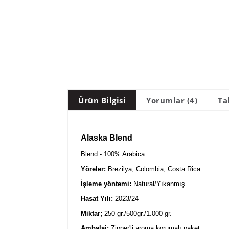
Ürün Bilgisi
Yorumlar (4)
Ta
Alaska Blend
Blend - 100% Arabica
Yöreler:
Brezilya, Colombia, Costa Rica
İşleme yöntemi:
Natural/Yıkanmış
Hasat Yılı:
2023/24
Miktar;
250 gr./500gr./1.000 gr.
Ambalaj:
Zipper'li aroma korumalı paket