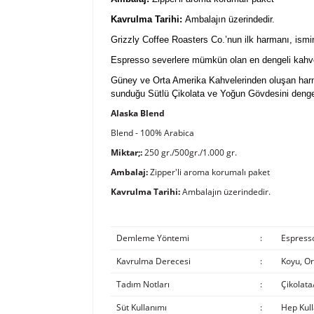
Kavrulma Tarihi:
Ambalajın üzerindedir.
Grizzly Coffee Roasters Co.’nun ilk harmanı, ismin
Espresso severlere mümkün olan en dengeli kahveyi
Güney ve Orta Amerika Kahvelerinden oluşan harm
sunduğu Sütlü Çikolata ve Yoğun Gövdesini dengel
Alaska Blend
Blend - 100% Arabica
Miktar;:
250 gr./500gr./1.000 gr.
Ambalaj:
Zipper'li aroma korumalı paket
Kavrulma Tarihi:
Ambalajın üzerindedir.
Demleme Yöntemi
:
Espress
Kavrulma Derecesi
:
Koyu, Or
Tadım Notları
:
Çikolata
Süt Kullanımı
:
Hep Kull