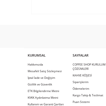
Hafif bir kahve keyfi için
Yumuşak icimli kokusuz
U... P... | 06/01/2024
KURUMSAL
SAYFALAR
En sevdiğim harman
Hakkımızda
COFFEE SHOP KURULUM
Modern espresso için gerçekten harika bir harman.
ÇÖZÜMLERİ
Mesafeli Satış Sözleşmesi
KAHVE KÖŞESİ
Ayhan özgür | 20/04/2023
İptal İade ve Değişim
Siparişlerim
Gizlilik ve Güvenlik
Bu kahvelerin tiryakisi olduk!
Ödemelerim
ETK Bilgilendirme Metni
Kargo Takip & Teslimat
KVKK Aydınlatma Metni
Espresso perfettodan alışveriş yapmadan önce ama
Puan Sistemi
kahve tüketmeye başladık eşim ile neredeyse.Kesin
Kullanım ve Garanti Şartları