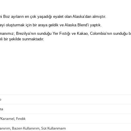
i Boz ayıların en çok yaşadığı eyalet olan Alaska’dan almıştır.
 oluşturmak için bir araya geldik ve Alaska Blend’i yaptık.
anımız; Brezilya’nın sunduğu Yer Fıstığı ve Kakao, Colombia’nın sunduğu ba
i bir şekilde sunmaktadır.
o
ta
/Karamel, Fındık
anırım, Bazen Kullanırım, Süt Kullanmam