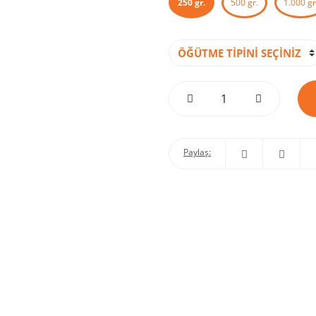
250 gr.
500 gr.
1.000 gr
Paylaş: