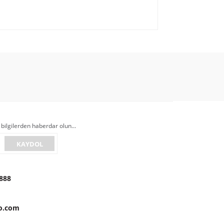
 bilgilerden haberdar olun...
KAYDOL
888
onra aldığım kahveler bir harika.Aylık 2 kg
to.com
k özenli bir şekilde paketlenip gönderiliyor.