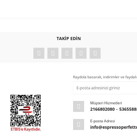
TAKİP EDİN
Kaydola basarak, indirimler ve faydalı
. Kreması asiditesi ve tadıyla kesinlikle espresso olarak 1. tercihim
Müşteri Hizmetleri
2166802080
-
5365588
E-posta Adresi
zon üzerinden alıyordum kahvelerimi çekirdek olarak.Ancak burayı keşfettikten s
info@espressoperfet
likle tavsiye ediyorum.Kutuyu açar açmaz kahve kokusu tüm evi kaplıyor.Ayrıca ço