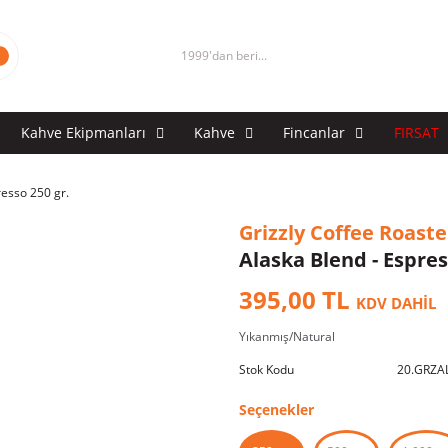
1999'dan beri...
Kahve Ekipmanları
Kahve
Fincanlar
FIRSAT
resso 250 gr.
Grizzly Coffee Roaste
Alaska Blend - Espres
395,00 TL
KDV DAHİL
Yıkanmış/Natural
Stok Kodu
20.GRZA
Seçenekler