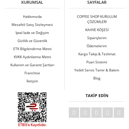
KURUMSAL
SAYFALAR
Yorum Yaz
Hakkımızda
COFFEE SHOP KURULUM
ÇÖZÜMLERİ
Mesafeli Satış Sözleşmesi
KAHVE KÖŞESİ
İptal İade ve Değişim
Siparişlerim
Gizlilik ve Güvenlik
Ödemelerim
ETK Bilgilendirme Metni
Kargo Takip & Teslimat
KVKK Aydınlatma Metni
Puan Sistemi
Kullanım ve Garanti Şartları
Yetkili Servis Tamir & Bakım
Franchise
Blog
İletişim
TAKİP EDİN