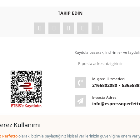
Bu ürüne ilk yorumu siz yapın!
TAKİP EDİN
Yorum Yaz
Kaydola basarak, indirimler ve faydalı
Müşteri Hizmetleri
2166802080
-
5365588
E-posta Adresi
info@espressoperfet
kım