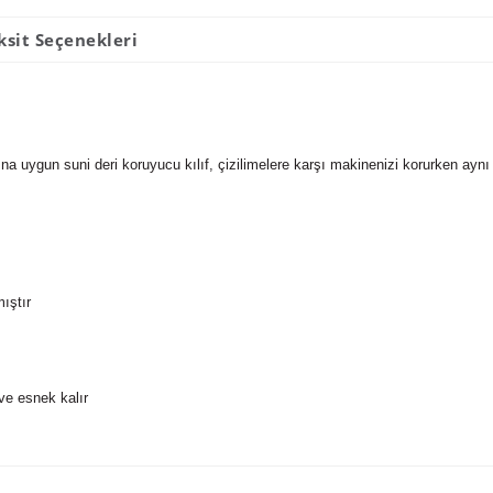
ksit Seçenekleri
ına uygun suni deri koruyucu kılıf, çizilimelere karşı makinenizi korurken ayn
ıştır
ve esnek kalır