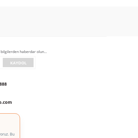
 bilgilerden haberdar olun...
KAYDOL
888
to.com