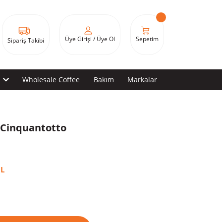
Sepetim
Üye Girişi / Üye Ol
Sipariş Takibi
Wholesale Coffee
Bakım
Markalar
t Cinquantotto
İL