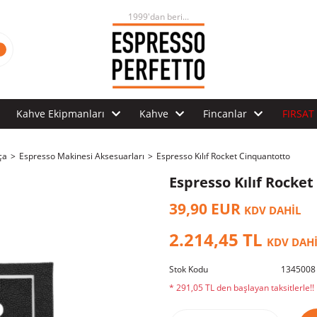
1999'dan beri...
Kahve Ekipmanları
Kahve
Fincanlar
FIRSAT
ça
Espresso Makinesi Aksesuarları
Espresso Kılıf Rocket Cinquantotto
Espresso Kılıf Rocke
39,90 EUR
KDV DAHİL
2.214,45 TL
KDV DAH
Stok Kodu
1345008
* 291,05 TL den başlayan taksitlerle!!