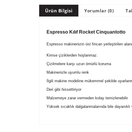
Ürün Bilgisi
Yorumlar (0)
Ta
Espresso Kılıf Rocket Cinquantotto
Espresso makinenizin üst fincan yerleştirilen alan
Kimse çiziklerden hoşlanmaz.
Çizilmelere karşı uzun ömürlü koruma
Makinenizle uyumlu renk
İlgili makine modeline mükemmel şekilde uyarlanm
Deri gibi hissettiriyor
Malzemeye zarar vermeden kolay temizlenebilir
Yüksek sıcaklık dalgalanmalarında bile dayanıklı 