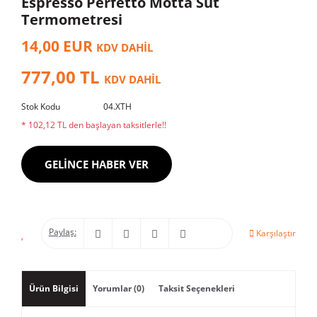
Espresso Perfetto Motta Süt
Termometresi
14,00 EUR
KDV DAHİL
777,00 TL
KDV DAHİL
Stok Kodu
04.XTH
* 102,12 TL den başlayan taksitlerle!!
GELİNCE HABER VER
Paylaş:
Karşılaştır
Ürün Bilgisi
Yorumlar (0)
Taksit Seçenekleri