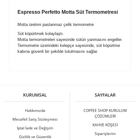
Espresso Perfetto Motta Süt Termometresi
Motta üretimi paslanmaz çelik termometre
Süt köpürtmek kolaylaştı.
Motta termometreleri sayesinde sütün yanmasını engeller.
Termometre üzerindeki kelepçe sayesinde, süt köpürtme
kabına güvenli bir şekilde tutulmasını sağlar.
Bu ürüne ilk yorumu siz yapın!
KURUMSAL
SAYFALAR
Yorum Yaz
Hakkımızda
COFFEE SHOP KURULUM
ÇÖZÜMLERİ
Mesafeli Satış Sözleşmesi
KAHVE KÖŞESİ
İptal İade ve Değişim
Siparişlerim
Gizlilik ve Güvenlik