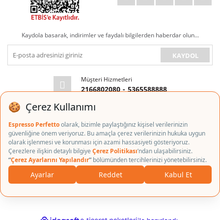
Kaydola basarak, indirimler ve faydalı bilgilerden haberdar olun...
KAYDOL
Müşteri Hizmetleri
2166802080
-
5365588888
E-posta Adresi
info@espressoperfetto.com
Copyright © 2018 espressoperfetto.com Tüm Kredi Kartı Bilgileriniz 256bit
SSL Sertifikası ile korunmaktadır.