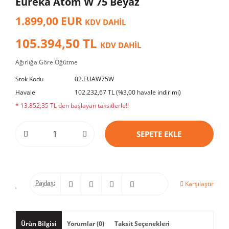
Eureka Atom W 75 Beyaz
1.899,00 EUR
KDV DAHİL
105.394,50 TL
KDV DAHİL
Ağırlığa Göre Öğütme
Stok Kodu
02.EUAW75W
Havale
102.232,67 TL (%3,00 havale indirimi)
* 13.852,35 TL den başlayan taksitlerle!!
SEPETE EKLE
Paylaş:
Karşılaştır
Ürün Bilgisi
Yorumlar (0)
Taksit Seçenekleri