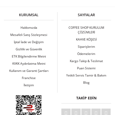
Bu ürüne ilk yorumu siz yapın!
KURUMSAL
SAYFALAR
Yorum Yaz
Hakkımızda
COFFEE SHOP KURULUM
ÇÖZÜMLERİ
Mesafeli Satış Sözleşmesi
KAHVE KÖŞESİ
İptal İade ve Değişim
Siparişlerim
Gizlilik ve Güvenlik
Ödemelerim
ETK Bilgilendirme Metni
Kargo Takip & Teslimat
KVKK Aydınlatma Metni
Puan Sistemi
Kullanım ve Garanti Şartları
Yetkili Servis Tamir & Bakım
Franchise
Blog
İletişim
TAKİP EDİN