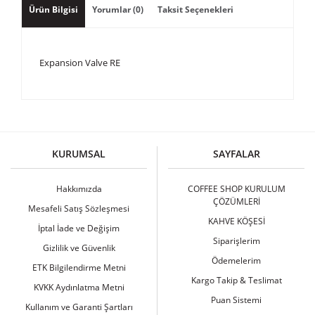
Ürün Bilgisi
Yorumlar (0)
Taksit Seçenekleri
Expansion Valve RE
Bu ürüne ilk yorumu siz yapın!
KURUMSAL
SAYFALAR
Yorum Yaz
Hakkımızda
COFFEE SHOP KURULUM
ÇÖZÜMLERİ
Mesafeli Satış Sözleşmesi
KAHVE KÖŞESİ
İptal İade ve Değişim
Siparişlerim
Gizlilik ve Güvenlik
Ödemelerim
ETK Bilgilendirme Metni
Kargo Takip & Teslimat
KVKK Aydınlatma Metni
Puan Sistemi
Kullanım ve Garanti Şartları