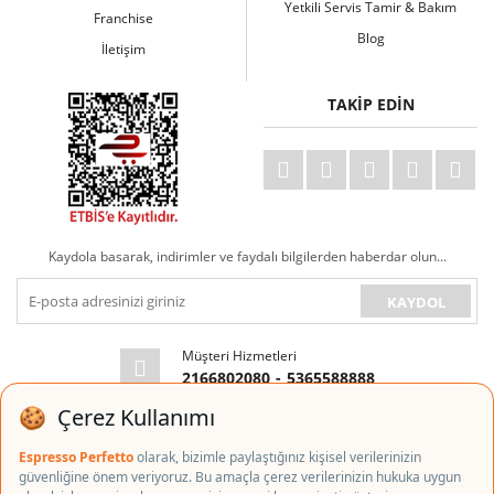
Yetkili Servis Tamir & Bakım
Franchise
Blog
İletişim
TAKİP EDİN
Kaydola basarak, indirimler ve faydalı bilgilerden haberdar olun...
KAYDOL
Müşteri Hizmetleri
2166802080
-
5365588888
E-posta Adresi
info@espressoperfetto.com