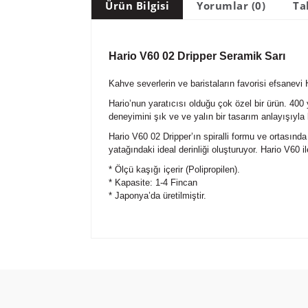
Ürün Bilgisi
Yorumlar (0)
Ta
Hario V60 02 Dripper Seramik Sarı
Kahve severlerin ve baristaların favorisi efsanevi
Hario’nun yaratıcısı olduğu çok özel bir ürün. 400
deneyimini şık ve ve yalın bir tasarım anlayışıyla b
Hario V60 02 Dripper’ın spiralli formu ve ortasında
yatağındaki ideal derinliği oluşturuyor. Hario V60 
* Ölçü kaşığı içerir (Polipropilen).
* Kapasite: 1-4 Fincan
* Japonya’da üretilmiştir.