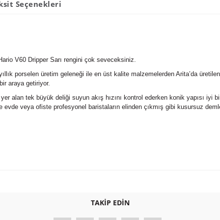
ksit Seçenekleri
 Hario V60 Dripper Sarı rengini çok seveceksiniz.
 yıllık porselen üretim geleneği ile en üst kalite malzemelerden Arita’da üret
ir araya getiriyor.
 yer alan tek büyük deliği suyun akış hızını kontrol ederken konik yapısı iyi b
ile evde veya ofiste profesyonel baristaların elinden çıkmış gibi kusursuz deml
Bu ürüne ilk yorumu siz yapın!
TAKİP EDİN
Yorum Yaz