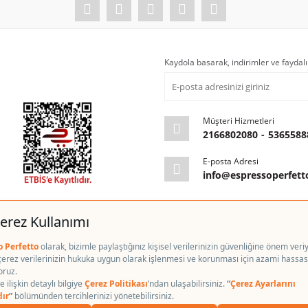
Kaydola basarak, indirimler ve faydalı
Müşteri Hizmetleri
2166802080
-
5365588
E-posta Adresi
info@espressoperfet
kım
leriniz 256bit SSL Sertifikası ile korunmaktadır.