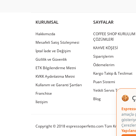
KURUMSAL
SAYFALAR
Hakkımızda
COFFEE SHOP KURULUM
ÇÖZÜMLERİ
Mesafeli Satış Sözleşmesi
KAHVE KÖŞESİ
İptal İade ve Değişim
Siparişlerim
Gizlilik ve Güvenlik
Ödemelerim
ETK Bilgilendirme Metni
Kargo Takip & Teslimat
KVKK Aydınlatma Metni
Puan Sistemi
Kullanım ve Garanti Şartları
Yetkili Servis Tamir & Ba
Franchise
Blog
İletişim
Copyright © 2018 espressoperfetto.com Tüm Kredi Kartı Bilgi