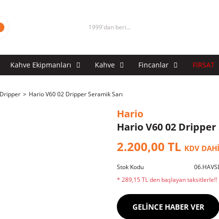
1999'dan beri...
Kahve Ekipmanları
Kahve
Fincanlar
FIRSAT
Dripper
Hario V60 02 Dripper Seramik Sarı
Hario
Hario V60 02 Dripper
2.200,00 TL
KDV DAH
Stok Kodu
06.HAVS
* 289,15 TL den başlayan taksitlerle!!
GELİNCE HABER VER