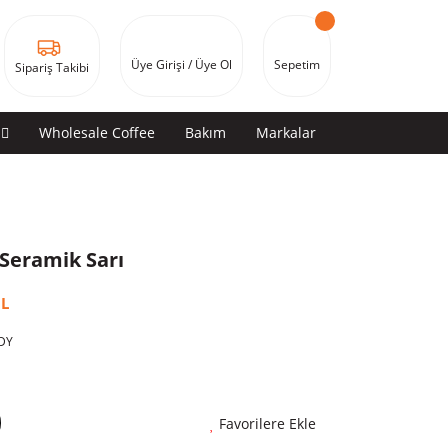
Üye Girişi / Üye Ol
Sepetim
Sipariş Takibi
Wholesale Coffee
Bakım
Markalar
 Seramik Sarı
İL
DY
Favorilere Ekle