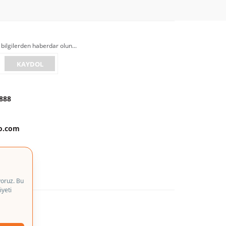
 bilgilerden haberdar olun...
KAYDOL
888
to.com