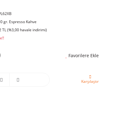
PL62XB
50 gr. Espresso Kahve
 TL (%3,00 havale indirimi)
e!!
Favorilere Ekle
Karşılaştır