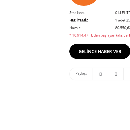
Stok Kodu
01.LELIT
HEDİYEMİZ
1 adet 2
Havale
80.550,62
* 10.914,47 TL den başlayan taksitlerl
GELİNCE HABER VER
Paylaş: