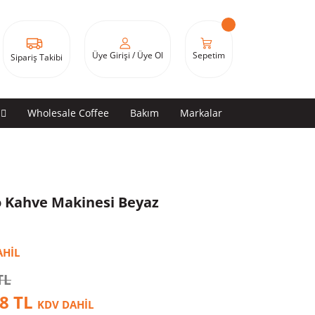
Sepetim
Üye Girişi / Üye Ol
Sipariş Takibi
Wholesale Coffee
Bakım
Markalar
o Kahve Makinesi Beyaz
AHİL
TL
88 TL
KDV DAHİL