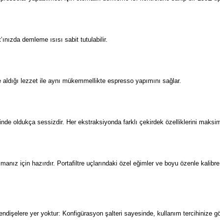
t’ınızda demleme ısısı sabit tutulabilir.
 aldığı lezzet ile aynı mükemmellikte espresso yapımını sağlar.
de oldukça sessizdir. Her ekstraksiyonda farklı çekirdek özelliklerini maksi
nız için hazırdır. Portafiltre uçlarındaki özel eğimler ve boyu özenle kalibr
dişelere yer yoktur: Konfigürasyon şalteri sayesinde, kullanım tercihinize 