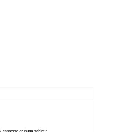
i espresso grubuna sahiptir.