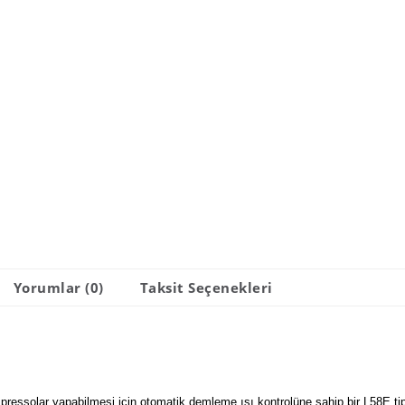
Yorumlar (0)
Taksit Seçenekleri
ressolar yapabilmesi için otomatik demleme ısı kontrolüne sahip bir L58E tip