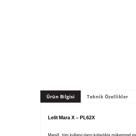
Ürün Bilgisi
Teknik Özellikler
Lelit Mara X – PL62X
MaraX, tüm kullanıcıların kolaylıkla mükemmel esp