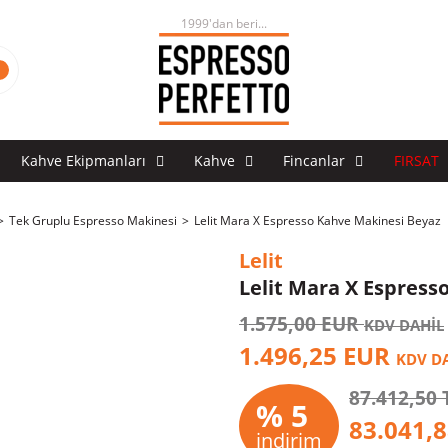
1999'dan beri...
Kahve Ekipmanları
Kahve
Fincanlar
FIRSAT
Tek Gruplu Espresso Makinesi
Lelit Mara X Espresso Kahve Makinesi Beyaz
Lelit
Lelit Mara X Espress
1.575,00 EUR
KDV DAHİL
1.496,25 EUR
KDV D
87.412,50 
% 5
83.041,
indirim