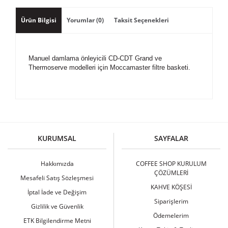
Ürün Bilgisi
Yorumlar (0)
Taksit Seçenekleri
Manuel damlama önleyicili CD-CDT Grand ve
Thermoserve modelleri için Moccamaster filtre basketi.
Bu ürüne ilk yorumu siz yapın!
KURUMSAL
SAYFALAR
Yorum Yaz
Hakkımızda
COFFEE SHOP KURULUM
ÇÖZÜMLERİ
Mesafeli Satış Sözleşmesi
KAHVE KÖŞESİ
İptal İade ve Değişim
Siparişlerim
Gizlilik ve Güvenlik
Ödemelerim
ETK Bilgilendirme Metni