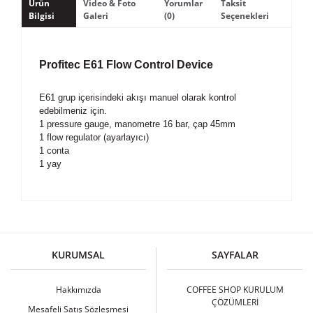
Ürün
Video & Foto
Yorumlar
Taksit
Bilgisi
Galeri
(0)
Seçenekleri
Profitec E61 Flow Control Device
E61 grup içerisindeki akışı manuel olarak kontrol
edebilmeniz için.
1 pressure gauge, manometre 16 bar, çap 45mm
1 flow regulator (ayarlayıcı)
1 conta
1 yay
Bu ürüne ilk yorumu siz yapın!
KURUMSAL
SAYFALAR
Yorum Yaz
Hakkımızda
COFFEE SHOP KURULUM
ÇÖZÜMLERİ
Mesafeli Satış Sözleşmesi