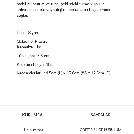
stabil bir oturum ve tünel şeklindeki tutma kulpu ile
kahvenin pakete veya değirmene rahatça boşaltılmasını
sağlar.
Renk: Siyah
Malzeme: Plastik
Kapasite:
1kg
Tünel çapı: 5.8 cm
Kulp/tünel boyu: 10cm
Kepçe ölçüleri: 44.5cm (L) x 15.6cm (W) x 12.5cm (D)
Bu ürüne ilk yorumu siz yapın!
KURUMSAL
SAYFALAR
Yorum Yaz
Hakkımızda
COFFEE SHOP KURULUM