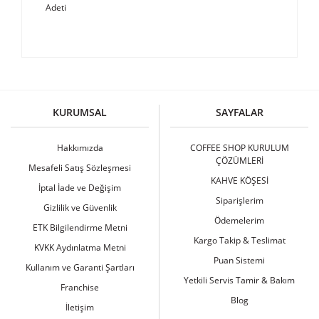
Adeti
Cihaz İsmi
Rocket Boxer 2 Group Timer Siyah
Bu ürüne ilk yorumu siz yapın!
2 gruplu endüstriyel espresso
Cihaz Tipi
makinesi/Termosifon sistem
KURUMSAL
SAYFALAR
Yorum Yaz
Manometre
Var
Hakkımızda
COFFEE SHOP KURULUM
Kullanım
Otomatik beş farklı dozajlı
ÇÖZÜMLERİ
Şekli
Mesafeli Satış Sözleşmesi
KAHVE KÖŞESİ
İptal İade ve Değişim
Boyler &
13,2 lt bakır kazanı – 4300 W
Siparişlerim
Isıtma
ısıtma
Gizlilik ve Güvenlik
Ödemelerim
ETK Bilgilendirme Metni
Grup
2 gruplu
Kargo Takip & Teslimat
Başlığı
KVKK Aydınlatma Metni
Puan Sistemi
Pompa
Su tesisatına bağlantı
Kullanım ve Garanti Şartları
Yetkili Servis Tamir & Bakım
Franchise
Paslanmaz çelik, parlatılmış/Yan
Dış Çerçeve
Blog
paneller Aluminyum
İletişim