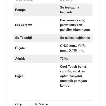
Su tesisatına
Pompa
bağlantı
Paslanmaz çelik,
Dış Çerçeve
parlatılmış/Yan
paneller Aluminyum
Su Tedariği
Su tesisat bağlantısı
G:630 mm., Y:471
Ölçüler
mm., D:490 mm.
Ağırlık
70 Kg.
Cool Touch buhar
çubuğu, sıcak su
Diğer
optimizasyonu,
otomatik porsiyon
kontrol
Grup
:
İki Gruplu