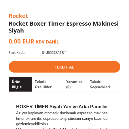
Rocket
Rocket Boxer Timer Espresso Makinesi
Siyah
0,00 EUR
KDV DAHİL
Stok Kodu
01.RC052A1B11
TEKLİF AL
Ürün
Teknik
Yorumlar
Taksit
Bilgisi
Özellikler
(0)
Seçenekleri
BOXER TİMER Siyah Yan ve Arka Paneller
Az yer kaplayan otomatik dozlamalı espresso makinesi
timer ekranı ile, espresso akış süresini saniye bazında
gözlemleyebilirsiniz.