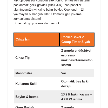
Mikroprosessor kontrollü elektronik.Termosifon sistemli,
paslanmaz çelik gövdeli (AISI 304). Yan paneller
aluminyumEn iyi kalite bakır boyler. Cooltouch –El
yakmayan buhar çubukları.Otomatik geri yıkama
zamanlama sistemli
Boxer tek grup olarak da mevcut
Rocket Boxer 2
Cihaz İsmi
Group Timer Siyah
2 gruplu endüstriyel
espresso
Cihaz Tipi
makinesi/Termosifon
sistem
Manometre
Var
Otomatik beş farklı
Kullanım Şekli
dozajlı
13,2 lt bakır kazanı –
Boyler & Isıtma
4300 W ısıtma
Grup Başlığı
2 gruplu