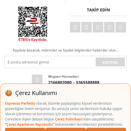
2,9 litrelik emme ventilli su tankı
TAKİP EDİN
Su Tedariği
+ Su tesisat bağlantısı
(dönüşebilir)
Ölçüler
G:630 mm., Y:471 mm., D:490 mm.
Ağırlık
70 Kg.
Cool Touch buhar çubuğu, sıcak su
Kaydola basarak, indirimler ve faydalı bilgilerden haberdar olun...
Diğer
optimizasyonu, otomatik porsiyon
kontrol
KAYDOL
Müşteri Hizmetleri
2166802080
-
5365588888
E-posta Adresi
info@espressoperfetto.com