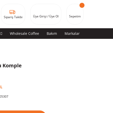
Üye Girişi / Üye Ol
Sepetim
Sipariş Takibi
Wholesale Coffee
Bakım
Markalar
u Komple
İL
05307