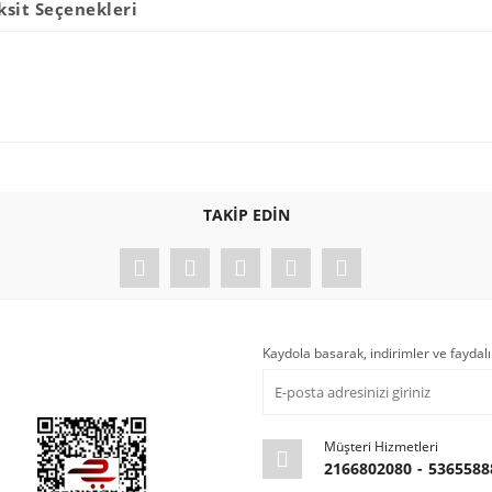
ksit Seçenekleri
Bu ürüne ilk yorumu siz yapın!
TAKİP EDİN
Yorum Yaz
Kaydola basarak, indirimler ve faydalı
Müşteri Hizmetleri
2166802080
-
5365588