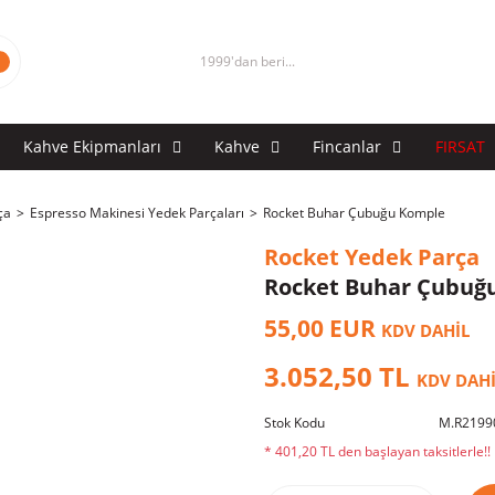
1999'dan beri...
Kahve Ekipmanları
Kahve
Fincanlar
FIRSAT
ça
Espresso Makinesi Yedek Parçaları
Rocket Buhar Çubuğu Komple
Rocket Yedek Parça
Rocket Buhar Çubuğ
55,00 EUR
KDV DAHİL
3.052,50 TL
KDV DAH
Stok Kodu
M.R2199
* 401,20 TL den başlayan taksitlerle!!