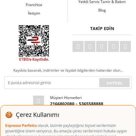
Yetkili Servis Tamir & Bakım
Franchise
Blog
İletişim
TAKİP EDİN
Kaydola basarak, indirimler ve faydalı bilgilerden haberdar olun...
KAYDOL
Müşteri Hizmetleri
2166802080
-
5365588888
E-posta Adresi
info@espressoperfetto.com