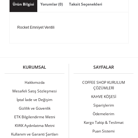
Ürün Bilgisi
Yorumlar (0)
Taksit Seçenekleri
Rocket Emniyet Ventili
Bu ürüne ilk yorumu siz yapın!
KURUMSAL
SAYFALAR
Yorum Yaz
Hakkımızda
COFFEE SHOP KURULUM
ÇÖZÜMLERİ
Mesafeli Satış Sözleşmesi
KAHVE KÖŞESİ
İptal İade ve Değişim
Siparişlerim
Gizlilik ve Güvenlik
Ödemelerim
ETK Bilgilendirme Metni
Kargo Takip & Teslimat
KVKK Aydınlatma Metni
Puan Sistemi
Kullanım ve Garanti Şartları