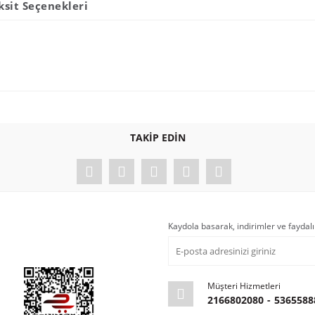
ksit Seçenekleri
Bu ürüne ilk yorumu siz yapın!
TAKİP EDİN
Yorum Yaz
Kaydola basarak, indirimler ve faydalı
Müşteri Hizmetleri
2166802080
-
5365588