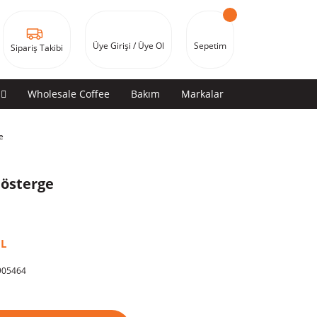
Üye Girişi / Üye Ol
Sepetim
Sipariş Takibi
Wholesale Coffee
Bakım
Markalar
e
österge
İL
05464