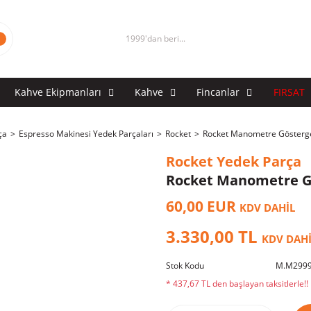
1999'dan beri...
Kahve Ekipmanları
Kahve
Fincanlar
FIRSAT
ça
Espresso Makinesi Yedek Parçaları
Rocket
Rocket Manometre Gösterg
Rocket Yedek Parça
Rocket Manometre G
60,00 EUR
KDV DAHİL
3.330,00 TL
KDV DAH
Stok Kodu
M.M2999
* 437,67 TL den başlayan taksitlerle!!