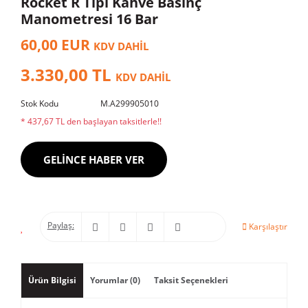
Rocket R Tipi Kahve Basınç
Manometresi 16 Bar
60,00 EUR
KDV DAHİL
3.330,00 TL
KDV DAHİL
Stok Kodu
M.A299905010
* 437,67 TL den başlayan taksitlerle!!
GELİNCE HABER VER
Paylaş:
Karşılaştır
Ürün Bilgisi
Yorumlar (0)
Taksit Seçenekleri