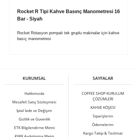
Rocket R Tipi Kahve Basınç Manometresi 16
Bar - Siyah
Rocket Rotasyon pompalı tek gruplu makinalar için kahve
basıç manometresi
Bu ürüne ilk yorumu siz yapın!
KURUMSAL
SAYFALAR
Yorum Yaz
Hakkımızda
COFFEE SHOP KURULUM
ÇÖZÜMLERİ
Mesafeli Satış Sözleşmesi
KAHVE KÖŞESİ
İptal İade ve Değişim
Siparişlerim
Gizlilik ve Güvenlik
Ödemelerim
ETK Bilgilendirme Metni
Kargo Takip & Teslimat
KVKK Aydınlatma Metni