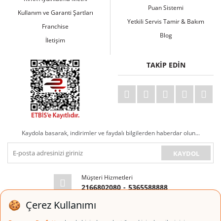
Puan Sistemi
Kullanım ve Garanti Şartları
Yetkili Servis Tamir & Bakım
Franchise
Blog
İletişim
TAKİP EDİN
Kaydola basarak, indirimler ve faydalı bilgilerden haberdar olun...
KAYDOL
Müşteri Hizmetleri
2166802080
-
5365588888
E-posta Adresi
info@espressoperfetto.com