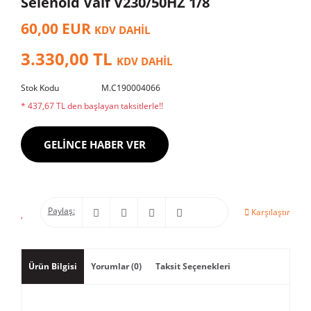
Selenoid Valf V230/50HZ 1/8
60,00 EUR
KDV DAHİL
3.330,00 TL
KDV DAHİL
Stok Kodu
M.C190004066
* 437,67 TL den başlayan taksitlerle!!
GELİNCE HABER VER
Paylaş:
Karşılaştır
Ürün Bilgisi
Yorumlar (0)
Taksit Seçenekleri