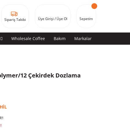
Üye Girişi / Üye Ol
Sepetim
Sipariş Takibi
Wholesale Coffee
Bakım
Markalar
olymer/12 Çekirdek Dozlama
HİL
R1
!!