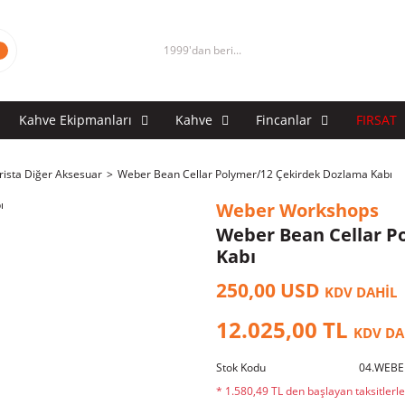
1999'dan beri...
Kahve Ekipmanları
Kahve
Fincanlar
FIRSAT
rista Diğer Aksesuar
Weber Bean Cellar Polymer/12 Çekirdek Dozlama Kabı
Weber Workshops
Weber Bean Cellar P
Kabı
250,00 USD
KDV DAHİL
12.025,00 TL
KDV DA
Stok Kodu
04.WEBE
* 1.580,49 TL den başlayan taksitlerle