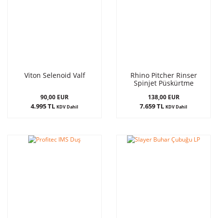
Viton Selenoid Valf
Rhino Pitcher Rinser
Spinjet Püskürtme
Tertibatı ve Aktüatör
90,00 EUR
138,00 EUR
Yıldızı
4.995 TL
7.659 TL
KDV Dahil
KDV Dahil