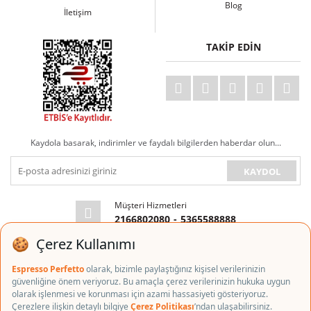
Blog
İletişim
TAKİP EDİN
Kaydola basarak, indirimler ve faydalı bilgilerden haberdar olun...
KAYDOL
Müşteri Hizmetleri
2166802080
-
5365588888
E-posta Adresi
info@espressoperfetto.com