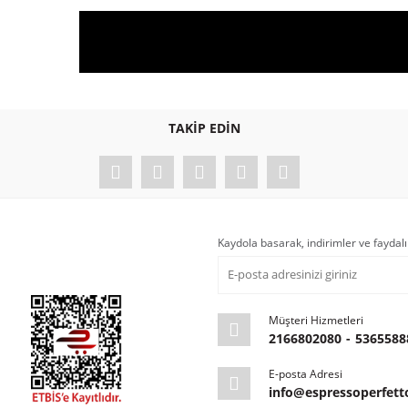
TAKİP EDİN
Kaydola basarak, indirimler ve faydalı
Müşteri Hizmetleri
2166802080
-
5365588
E-posta Adresi
info@espressoperfet