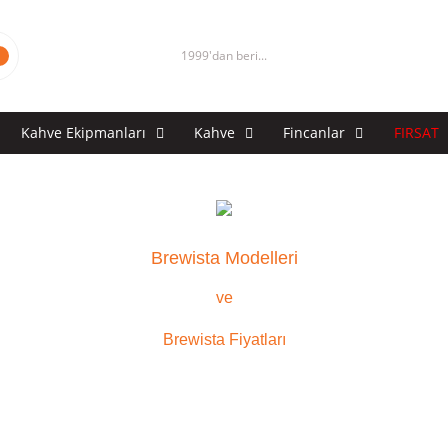
1999'dan beri...
Kahve Ekipmanları
Kahve
Fincanlar
FIRSAT
Brewista Modelleri
ve
Brewista Fiyatları