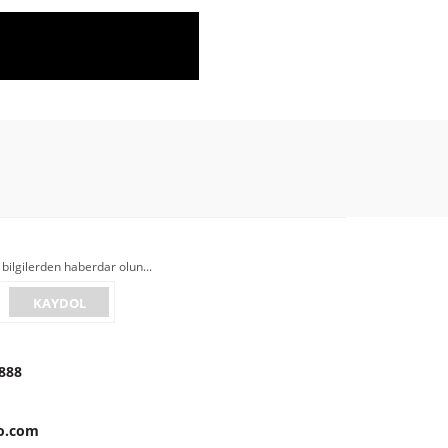
 bilgilerden haberdar olun...
KAYDOL
888
to.com