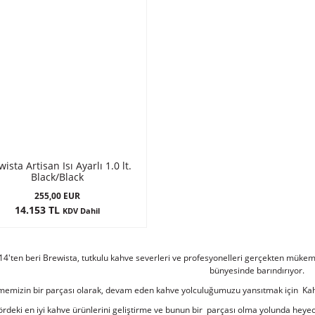
ista Artisan Isı Ayarlı 1.0 lt.
Black/Black
255,00 EUR
14.153 TL
KDV Dahil
14'ten beri Brewista, tutkulu kahve severleri ve profesyonelleri gerçekten müke
bünyesinde barındırıyor.
emizin bir parçası olarak, devam eden kahve yolculuğumuzu yansıtmak için Kahve
ördeki en iyi kahve ürünlerini geliştirme ve bunun bir parçası olma yolunda hey