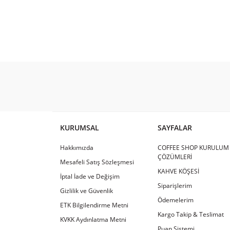
KURUMSAL
SAYFALAR
Hakkımızda
COFFEE SHOP KURULUM
ÇÖZÜMLERİ
Mesafeli Satış Sözleşmesi
KAHVE KÖŞESİ
İptal İade ve Değişim
Siparişlerim
Gizlilik ve Güvenlik
Ödemelerim
ETK Bilgilendirme Metni
Kargo Takip & Teslimat
KVKK Aydınlatma Metni
Puan Sistemi