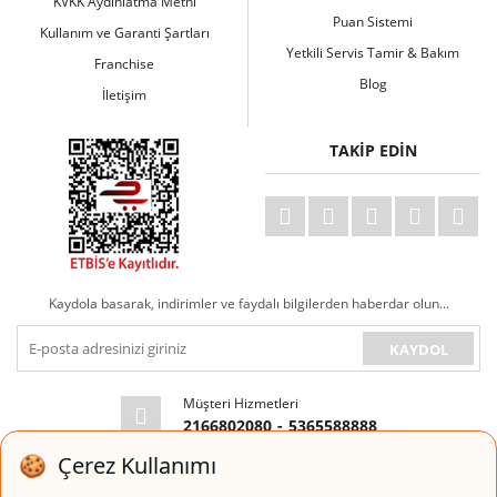
KVKK Aydınlatma Metni
Puan Sistemi
Kullanım ve Garanti Şartları
Yetkili Servis Tamir & Bakım
Franchise
Blog
İletişim
TAKİP EDİN
Kaydola basarak, indirimler ve faydalı bilgilerden haberdar olun...
KAYDOL
Müşteri Hizmetleri
2166802080
-
5365588888
E-posta Adresi
info@espressoperfetto.com