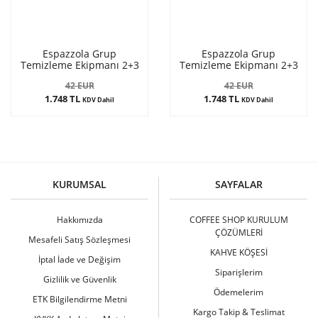
Espazzola Grup
Espazzola Grup
Temizleme Ekipmanı 2+3
Temizleme Ekipmanı 2+3
53 mm Siyah
53 mm Kırmızı
42 EUR
42 EUR
1.748 TL
1.748 TL
KDV Dahil
KDV Dahil
KURUMSAL
SAYFALAR
Hakkımızda
COFFEE SHOP KURULUM
ÇÖZÜMLERİ
Mesafeli Satış Sözleşmesi
KAHVE KÖŞESİ
İptal İade ve Değişim
Siparişlerim
Gizlilik ve Güvenlik
Ödemelerim
ETK Bilgilendirme Metni
Kargo Takip & Teslimat