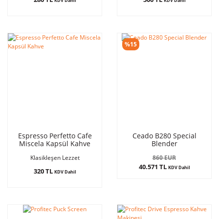
KDV Dahil
KDV Dahil
%15
Espresso Perfetto Cafe
Ceado B280 Special
Miscela Kapsül Kahve
Blender
860 EUR
Klasikleşen Lezzet
40.571 TL
KDV Dahil
320 TL
KDV Dahil