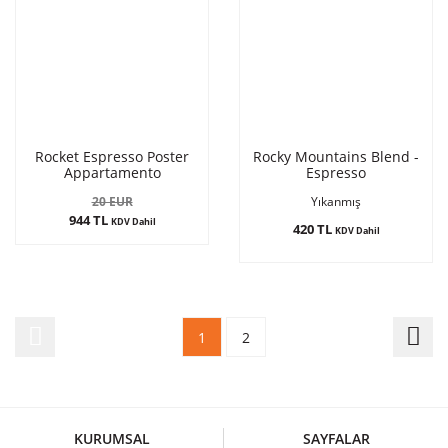
Rocket Espresso Poster
Rocky Mountains Blend -
Appartamento
Espresso
20 EUR
Yıkanmış
944 TL
KDV Dahil
420 TL
KDV Dahil
1
2
KURUMSAL
SAYFALAR