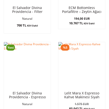
El Salvador Divina
ECM Bottomless
Providencia - Filter
Portafiltre – Zeytin Ağacı
194,00 EUR
Natural
10.767 TL
KDV Dahil
700 TL
KDV Dahil
Yeni
%5
El Salvador Divina
Lelit Mara X Espresso
Providencia - Espresso
Kahve Makinesi Siyah
1.575 EUR
Natural
83.042 TL
KDV Dahil